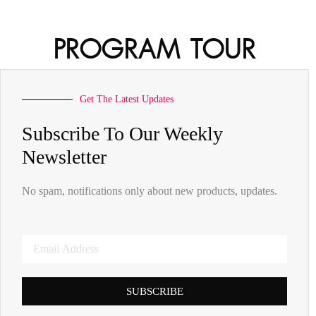
PROGRAM TOUR
Get The Latest Updates
Subscribe To Our Weekly
Newsletter
No spam, notifications only about new products, updates.
SUBSCRIBE