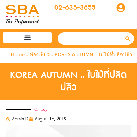
02-635-3655
โปรแกรมทัวร์
SBA easytogo
รถเช่าที่ญี่ปุ่น
Home
»
ท่องเที่ยว
»
KOREA AUTUMN .. ใบไม้ที่ปลิดปลิว
KOREA AUTUMN .. ใบไม้ที่ปลิด
ปลิว
On Top
Admin D.
August 16, 2019