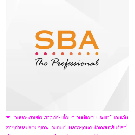
♥ อันยองฮาเชโย..สวัสดีค่ะเพื่อนๆ วันนี้แอดมินจะพาไปเดินเล่น
ชิคๆถ่ายรูป
รอบๆเกาะนามิกันค่ะ
หลายๆคนคงได้เคยมาสัมผัสที่