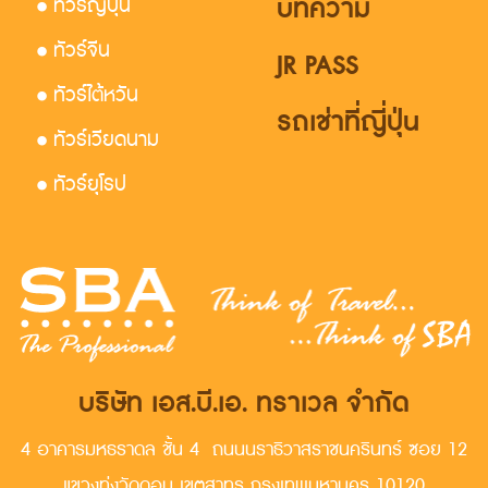
บทความ
• ทัวร์ญี่ปุ่น
• ทัวร์จีน
JR PASS
• ทัวร์ไต้หวัน
รถเช่าที่ญี่ปุ่น
• ทัวร์เวียดนาม
• ทัวร์ยุโรป
บริษัท เอส.บี.เอ. ทราเวล จำกัด
4 อาคารมหธราดล ชั้น 4 ถนนนราธิวาสราชนครินทร์ ซอย 12
แขวงทุ่งวัดดอน เขตสาทร กรุงเทพมหานคร 10120