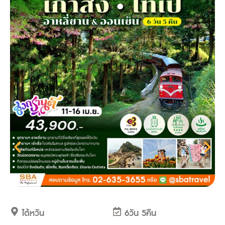
ไต้หวัน
6วัน 5คืน