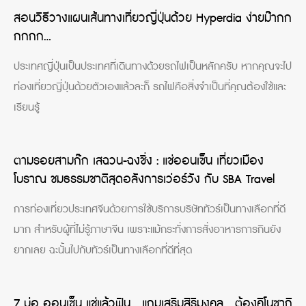
สอนวิธีวางแผนเส้นทางเที่ยวญี่ปุ่นด้วย Hyperdia ง่ายม๊ากก
กกกก…
ประเทศญี่ปุ่นเป็นประเทศที่เดินทางด้วยรถไฟเป็นหลักครับ หากคุณจะไป
ท่องเที่ยวญี่ปุ่นด้วยตัวเองแล้วละก็ รถไฟคือสิ่งจำเป็นที่คุณต้องใช้และ
เรียนรู้
ตามรอยสามก๊ก เสฉวน-ฉงชิ่ง : แช่ออนเซ็น เที่ยวเมือง
โบราณ ชมธรรมชาติสุดอลังการเว่อร์วัง กับ SBA Travel
การท่องเที่ยวประเทศจีนด้วยการใช้บริการบริษัททัวร์เป็นทางเลือกที่ดี
มาก สำหรับผู้ที่ไม่รู้ภาษาจีน เพราะแม้กระทั่งการสั่งอาหารการกินยัง
ยากเลย ฉะนั้นไปกับทัวร์เป็นทางเลือกที่ดีที่สุด
7 บ่อ ออนเซ็น แช่แล้วฟิน… แถมเสริมสิริมงคล… ต้องคิโนซากิ