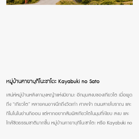
หมู่บ้านคายาบุกิโนะซาโตะ Kayabuki no Sato
เสน่ห์หมู่บ้านหลังคามุงหญ้าแห่งมิยามะ อีกมุมสงบของเกียวโต เมื่อพูด
ถึง “เกียวโต” หลายคนอาจนึกถึงวัดเก่า ศาลเจ้า ถนนสายโบราณ และ
กิโมโนในย่านกิออน แต่หากอยากสัมผัสเกียวโตในมุมที่เงียบ สงบ และ
ใกล้ชิดธรรมชาติมากขึ้น หมู่บ้านคายาบุกิโนะซาโตะ หรือ Kayabuki no