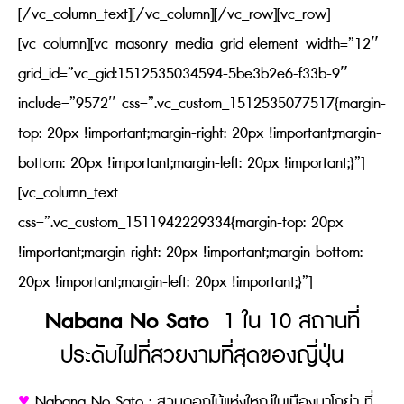
[/vc_column_text][/vc_column][/vc_row][vc_row]
[vc_column][vc_masonry_media_grid element_width=”12″
grid_id=”vc_gid:1512535034594-5be3b2e6-f33b-9″
include=”9572″ css=”.vc_custom_1512535077517{margin-
top: 20px !important;margin-right: 20px !important;margin-
bottom: 20px !important;margin-left: 20px !important;}”]
[vc_column_text
css=”.vc_custom_1511942229334{margin-top: 20px
!important;margin-right: 20px !important;margin-bottom:
20px !important;margin-left: 20px !important;}”]
Nabana No Sato
1 ใน 10 สถานที่
ประดับไฟที่สวยงามที่สุดของญี่ปุ่น
♥
Nabana No Sato : สวนดอกไม้แห่งใหญ่ในเมืองนาโกย่า ที่