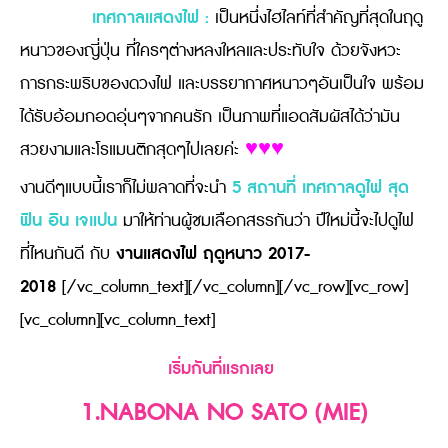
เทศกาลแสดงไฟ :
เป็นหนึ่งไฮไลท์ที่สำคัญที่สุดในฤดู
หนาวของญี่ปุ่น ที่ใครๆต่างหลงใหลและประทับใจ ด้วยจังหวะ
การกระพริบของดวงไฟ และบรรยากาศหนาวๆอันเป็นใจ พร้อม
ได้รับอ้อมกอดอุ่นๆจากคนรัก เป็นภาพที่แอดสัมผัสได้ว่ามัน
สวยงามและโรแมนติกสุดๆไปเลยค่ะ
♥♥♥
5 สถานที่ เทศกาลดูไฟ สุด
งานดีๆแบบนี้เราก็ไม่พลาดที่จะนำ
ฟิน อิน เจแปน
มาให้ท่านผู้ชมเลือกสรรกันว่า ปีใหม่นี้จะไปดูไฟ
งานแสดงไฟ ฤดูหนาว 2017-
ที่ไหนกันดี กับ
2018
[/vc_column_text][/vc_column][/vc_row][vc_row]
[vc_column][vc_column_text]
เริ่มกันที่แรกเลย
1.NABONA NO SATO (MIE)