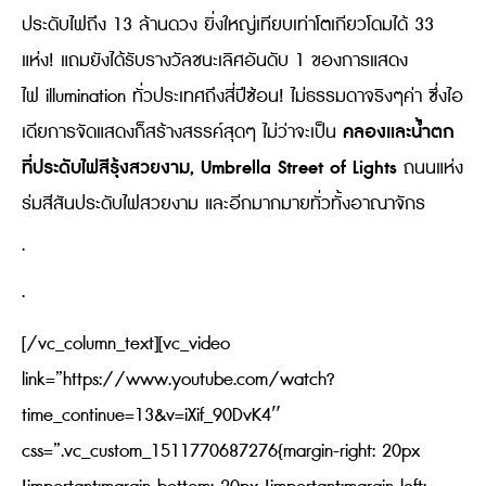
ประดับไฟถึง 13 ล้านดวง ยิ่งใหญ่เทียบเท่าโตเกียวโดมได้ 33
แห่ง! แถมยังได้รับรางวัลชนะเลิศอันดับ 1 ของการแสดง
ไฟ illumination ทั่วประเทศถึงสี่ปีซ้อน! ไม่ธรรมดาจริงๆค่า ซึ่งไอ
คลองและน้ำตก
เดียการจัดแสดงก็สร้างสรรค์สุดๆ ไม่ว่าจะเป็น
ที่ประดับไฟสีรุ้งสวยงาม, Umbrella Street of Lights
ถนนแห่ง
ร่มสีสันประดับไฟสวยงาม และอีกมากมายทั่วทั้งอาณาจักร
.
.
[/vc_column_text][vc_video
link=”https://www.youtube.com/watch?
time_continue=13&v=iXif_90DvK4″
css=”.vc_custom_1511770687276{margin-right: 20px