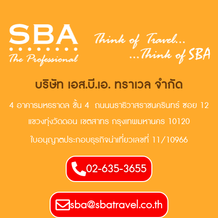
บริษัท เอส.บี.เอ. ทราเวล จำกัด
4 อาคารมหธราดล ชั้น 4 ถนนนราธิวาสราชนครินทร์ ซอย 12
แขวงทุ่งวัดดอน เขตสาทร กรุงเทพมหานคร 10120
ใบอนุญาตประกอบธุรกิจน่าเที่ยวเลขที่ 11/10966
02-635-3655
sba@sbatravel.co.th