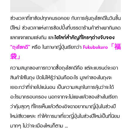
ช่วงเวลาที่ขาช้อปทุกคนรอคอย กับการลุ้นถุงโชคดีในวันขึ้น
ปีใหม่ ช่วงเวลาแห่งการช้อปปิ้งที่บรรดาร้านค้าต่างพากันลด
ไฮไลท์สำคัญที่ใครๆต่างจับจอง
แลกแจกแถมแข่งกัน และ
“ถุงโชคดี”
Fukubukuro「福
หรือ ในภาษาญี่ปุ่นเรียกว่า
袋」
ความสนุกของการกวาดซื้อถุงโชคดีคือ แต่ละแบรนด์จะเอา
สินค้าใส่ในถุง ปิดไม่ให้รู้ว่ามันคืออะไร มูลค่าของในถุงจะ
เยอะกว่าที่จ่ายไปแน่นอน เป็นความสนุกในการลุ้นว่าจะได้
อะไรมาครอบครอง นอกจากจะไม่แพงแล้วของข้างในเรียก
ว่าคุ้มสุดๆ ที่ใครเห็นแล้วต้องอิจฉาอยากมาญี่ปุ่นในช่วงปี
ใหม่เชียวแหละ ทำให้การมาเที่ยวญี่ปุ่นในช่วงปีใหม่เป็นที่นิยม
มากๆ ไม่ว่าจะเมืองไหนก็ตาม …