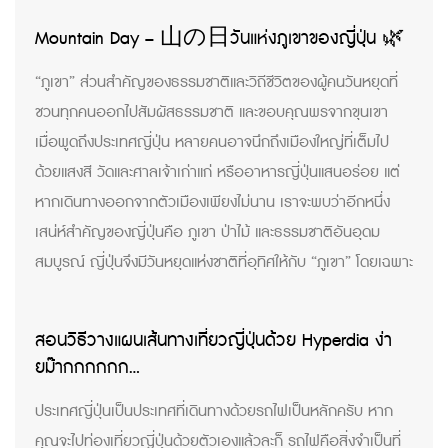
Mountain Day – 山の日วันแห่งภูเขาของญี่ปุ่น 🌿
“ภูเขา” ส่วนสำคัญของธรรมชาติและวิถีชีวิตของผู้คนวันหยุดที่
ชวนทุกคนออกไปสัมผัสธรรมชาติ และขอบคุณพรจากขุนเขา
เมื่อพูดถึงประเทศญี่ปุ่น หลายคนอาจนึกถึงเมืองใหญ่ที่เต็มไป
ด้วยแสงสี วัดและศาลเจ้าเก่าแก่ หรืออาหารญี่ปุ่นแสนอร่อย แต่
หากเดินทางออกจากตัวเมืองเพียงไม่นาน เราจะพบว่าอีกหนึ่ง
เสน่ห์สำคัญของญี่ปุ่นคือ ภูเขา ป่าไม้ และธรรมชาติอันอุดม
สมบูรณ์ ญี่ปุ่นจึงมีวันหยุดแห่งชาติที่อุทิศให้กับ “ภูเขา” โดยเฉพาะ
สอนวิธีวางแผนเส้นทางเที่ยวญี่ปุ่นด้วย Hyperdia ง่า
ยม๊ากกกกกก…
ประเทศญี่ปุ่นเป็นประเทศที่เดินทางด้วยรถไฟเป็นหลักครับ หาก
คุณจะไปท่องเที่ยวญี่ปุ่นด้วยตัวเองแล้วละก็ รถไฟคือสิ่งจำเป็นที่