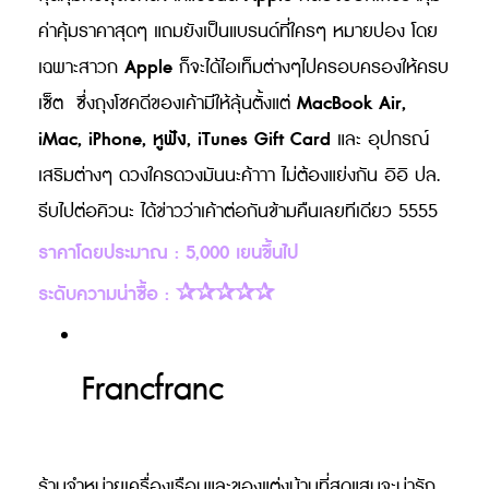
ค่าคุ้มราคาสุดๆ แถมยังเป็นแบรนด์ที่ใครๆ หมายปอง โดย
Apple
เฉพาะสาวก
ก็จะได้ไอเท็มต่างๆไปครอบครองให้ครบ
MacBook Air,
เซ็ต ซึ่งถุงโชคดีของเค้ามีให้ลุ้นตั้งแต่
iMac, iPhone, หูฟัง, iTunes Gift Card
และ อุปกรณ์
เสริมต่างๆ ดวงใครดวงมันนะค้าาา ไม่ต้องแย่งกัน อิอิ ปล.
รีบไปต่อคิวนะ ได้ข่าวว่าเค้าต่อกันข้ามคืนเลยทีเดียว 5555
ราคาโดยประมาณ : 5,000 เยนขึ้นไป
ระดับความน่าซื้อ : ✰✰✰✰✰
Francfranc
ร้านจำหน่ายเครื่องเรือนและของแต่งบ้านที่สุดแสนจะน่ารัก