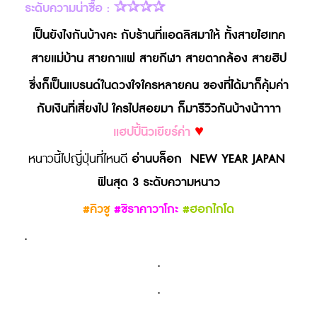
ระดับความน่าซื้อ : ✰✰✰✰
เป็นยังไงกันบ้างคะ กับร้านที่แอดลิสมาให้ ทั้งสายไฮเทค
สายแม่บ้าน สายกาแฟ สายกีฬา สายตากล้อง สายฮิป
ซึ่งก็เป็นแบรนด์ในดวงใจใครหลายคน ของที่ได้มาก็คุ้มค่า
กับเงินที่เสี่ยงไป ใครไปสอยมา ก็มารีวิวกันบ้างน้าาาา
แฮปปี้นิวเยียร์ค่า
♥
อ่านบล็อก NEW YEAR JAPAN
หนาวนี้ไปญี่ปุ่นที่ไหนดี
ฟินสุด 3 ระดับความหนาว
#คิวชู
#ชิราคาวาโกะ
#ฮอกไกโด
.
.
.