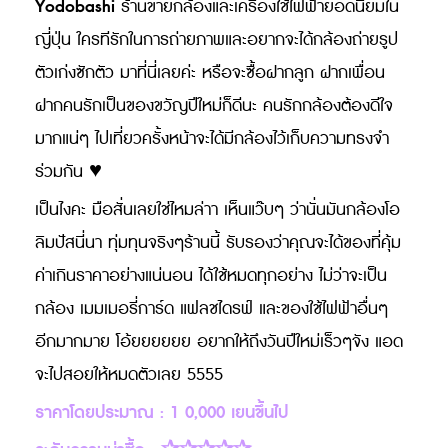
Yodobashi
ร้านขายกล้องและเครื่องใช้ไฟฟ้ายอดนิยมใน
ญี่ปุ่น ใครทีรักในการถ่ายภาพและอยากจะได้กล้องถ่ายรูป
ตัวเก่งซักตัว มาที่นี่เลยค่ะ หรือจะซื้อฝากลูก ฝากเพื่อน
ฝากคนรักเป็นของขวัญปีใหม่ก็ดีนะ คนรักกล้องต้องดีใจ
มากแน่ๆ ไปเที่ยวครั้งหน้าจะได้มีกล้องไว้เก็บความทรงจำ
ร่วมกัน ♥
เป็นไงคะ มือสั่นเลยใช่ไหมล่าา เห็นแว๊บๆ ว่านั่นมันกล้องโอ
ลิมปัสนี่นา ทุ่มทุนจริงๆร้านนี้ รับรองว่าคุณจะได้ของที่คุ้ม
ค่าเกินราคาอย่างแน่นอน ได้ใช้หมดทุกอย่าง ไม่ว่าจะเป็น
กล้อง เมมเมอรี่การ์ด แฟลชไดรฟ์ และของใช้ไฟฟ้าอื่นๆ
อีกมากมาย โอ้ยยยยยย อยากให้ถึงวันปีใหม่เร็วๆจัง แอด
จะไปสอยให้หมดตัวเลย 5555
ราคาโดยประมาณ : 1 0,000 เยนขึ้นไป