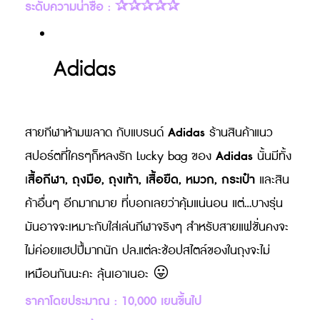
ระดับความน่าซื้อ : ✰✰✰✰✰
Adidas
Adidas
สายกีฬาห้ามพลาด กับแบรนด์
ร้านสินค้าแนว
Adidas
สปอร์ตที่ใครๆก็หลงรัก Lucky bag ของ
นั้นมีทั้ง
สื้อกีฬา, ถุงมือ, ถุงเท้า, เสื้อยืด, หมวก, กระเป๋า
เ
และสิน
ค้าอื่นๆ อีกมากมาย ที่บอกเลยว่าคุ้มแน่นอน แต่…บางรุ่น
มันอาจจะเหมาะกับใส่เล่นกีฬาจริงๆ สำหรับสายแฟชั่นคงจะ
ไม่ค่อยแฮปปี้มากนัก ปล.แต่ละช้อปสไตล์ของในถุงจะไม่
เหมือนกันนะคะ ลุ้นเอาเนอะ 😛
ราคาโดยประมาณ : 10,000 เยนขึ้นไป