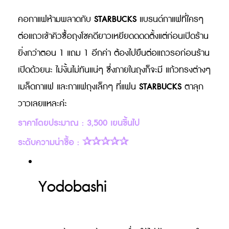
STARBUCKS
คอกาแฟห้ามพลาดกับ
แบรนด์กาแฟที่ใครๆ
ต่อแถวเข้าคิวซื้อถุงโชคดียาวเหยียดดดดตั้งแต่ก่อนเปิดร้าน
ยิ่งกว่าตอน 1 แถม 1 อีกค่า ต้องไปยืนต่อแถวรอก่อนร้าน
เปิดด้วยนะ ไม่งั้นไม่ทันแน่ๆ ซึ่งภายในถุงก็จะมี แก้วทรงต่างๆ
STARBUCKS
เมล็ดกาแฟ และกาแฟถุงเล็กๆ ที่แฟน
ตาลุก
วาวเลยแหละค่ะ
ราคาโดยประมาณ : 3,500 เยนขึ้นไป
ระดับความน่าซื้อ : ✰✰✰✰✰
Yodobashi