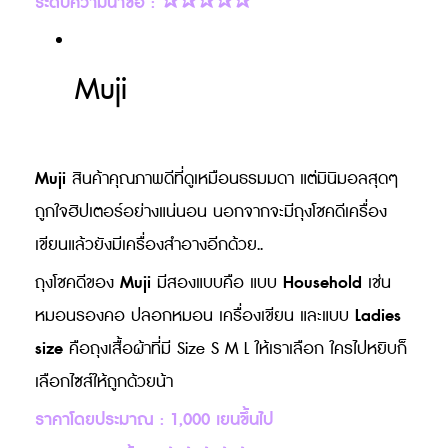
ระดับความน่าซื้อ : ✰✰✰✰✰
Muji
Muji
สินค้าคุณภาพดีที่ดูเหมือนธรมมดา แต่มินิมอลสุดๆ
ถูกใจฮิปเตอร์อย่างแน่นอน นอกจากจะมีถุงโชคดีเครื่อง
เขียนแล้วยังมีเครื่องสำอางอีกด้วย..
Muji
Household
ถุงโชคดีของ
มีสองแบบคือ แบบ
เช่น
Ladies
หมอนรองคอ ปลอกหมอน เครื่องเขียน และแบบ
size
คือถุงเสื้อผ้าที่มี Size S M L ให้เราเลือก ใครไปหยิบก็
เลือกไซส์ให้ถูกด้วยน้า
ราคาโดยประมาณ : 1,000 เยนขึ้นไป