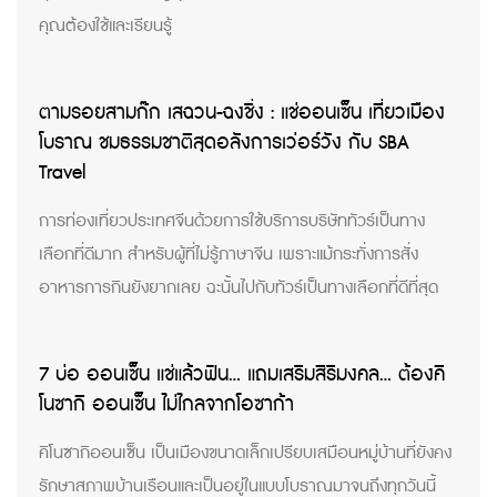
คุณต้องใช้และเรียนรู้
ตามรอยสามก๊ก เสฉวน-ฉงชิ่ง : แช่ออนเซ็น เที่ยวเมือง
โบราณ ชมธรรมชาติสุดอลังการเว่อร์วัง กับ SBA
Travel
การท่องเที่ยวประเทศจีนด้วยการใช้บริการบริษัททัวร์เป็นทาง
เลือกที่ดีมาก สำหรับผู้ที่ไม่รู้ภาษาจีน เพราะแม้กระทั่งการสั่ง
อาหารการกินยังยากเลย ฉะนั้นไปกับทัวร์เป็นทางเลือกที่ดีที่สุด
7 บ่อ ออนเซ็น แช่แล้วฟิน… แถมเสริมสิริมงคล… ต้องคิ
โนซากิ ออนเซ็น ไม่ไกลจากโอซาก้า
คิโนซากิออนเซ็น เป็นเมืองขนาดเล็กเปรียบเสมือนหมู่บ้านที่ยังคง
รักษาสภาพบ้านเรือนและเป็นอยู่ในแบบโบราณมาจนถึงทุกวันนี้