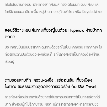
กิโมโนในย่านกิออน แต่หากอยากสัมผัสเกียวโตในมุมที่เงียบ สงบ และ
ใกล้ชิดธรรมชาติมากขึ้น หมู่บ้านคายาบุกิโนะซาโตะ หรือ Kayabuki no
สอนวิธีวางแผนเส้นทางเที่ยวญี่ปุ่นด้วย Hyperdia ง่ายม๊ากก
กกกก…
ประเทศญี่ปุ่นเป็นประเทศที่เดินทางด้วยรถไฟเป็นหลักครับ หากคุณจะไป
ท่องเที่ยวญี่ปุ่นด้วยตัวเองแล้วละก็ รถไฟคือสิ่งจำเป็นที่คุณต้องใช้และ
เรียนรู้
ตามรอยสามก๊ก เสฉวน-ฉงชิ่ง : แช่ออนเซ็น เที่ยวเมือง
โบราณ ชมธรรมชาติสุดอลังการเว่อร์วัง กับ SBA Travel
การท่องเที่ยวประเทศจีนด้วยการใช้บริการบริษัททัวร์เป็นทางเลือกที่ดี
มาก สำหรับผู้ที่ไม่รู้ภาษาจีน เพราะแม้กระทั่งการสั่งอาหารการกินยัง