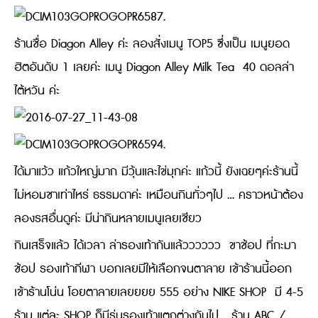
ร้านชื่อ Diagon Alley ค่ะ ลองสั่งเมนู TOP5 ซึ่งเป็น เมนูยอด
ฮิตอันดับ 1 เลยค่ะ เมนู Diagon Alley Milk Tea 40 ดอลล่า
ไต้หวัน ค่ะ
ได้มาแว้ว แก้วใหญ่มาก มีวุ้นและไข่มุกค่ะ แก้วนี้ ยังเฉยๆค่ะร้านนี้
ไม่หอมชาเท่าไหร่ ธรรมดาค่ะ เหมือนกินทั่วๆไป … คราวหน้าต้อง
ลองรสอื่นดูค่ะ มีน่ากินหลายเมนูเลยเชียว
กินเสร็จแล้ว ได้เวลา ล่ารองเท้ากันแล้วววววว ขาช้อป ที่กะมา
ช้อป รองเท้ากีฬา บอกเลยมีให้เลือกจนตาลาย เข้าร้านนี้ออก
เข้าร้านโน่น โอยตาลายเลยยยย 555 อย่าง NIKE SHOP มี 4-5
ร้าน แต่ละ SHOP ก็มีรุ่นรองเท้าแตกต่างกันไป ร้าน ABC /