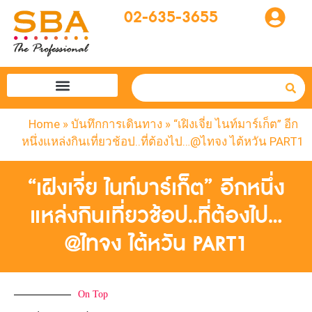
02-635-3655
โปรแกรมทัวร์
SBA easytogo
รถเช่าที่ญี่ปุ่น
Home
»
บันทึกการเดินทาง
»
“เฝิงเจี่ย ไนท์มาร์เก็ต” อีก
หนึ่งแหล่งกินเที่ยวช้อป..ที่ต้องไป…@ไทจง ไต้หวัน PART1
“เฝิงเจี่ย ไนท์มาร์เก็ต” อีกหนึ่ง
แหล่งกินเที่ยวช้อป..ที่ต้องไป…
@ไทจง ไต้หวัน PART1
On Top