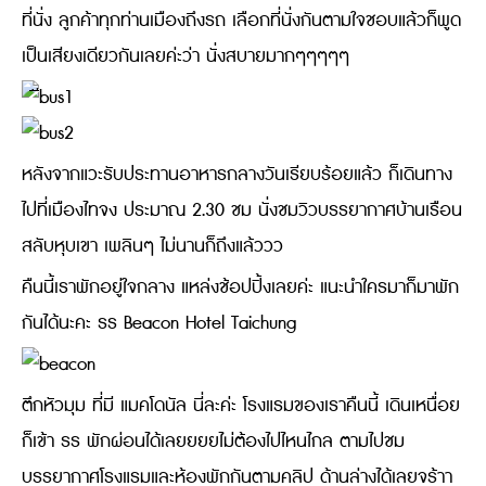
ที่นั่ง ลูกค้าทุกท่านเมืองถึงรถ เลือกที่นั่งกันตามใจชอบแล้วก็พูด
เป็นเสียงเดียวกันเลยค่ะว่า นั่งสบายมากๆๆๆๆๆ
หลังจากแวะรับประทานอาหารกลางวันเรียบร้อยแล้ว ก็เดินทาง
ไปที่เมืองไทจง ประมาณ 2.30 ชม นั่งชมวิวบรรยากาศบ้านเรือน
สลับหุบเขา เพลินๆ ไม่นานก็ถึงแล้ววว
คืนนี้เราพักอยู่ใจกลาง แหล่งช้อปปิ้งเลยค่ะ แนะนำใครมาก็มาพัก
กันได้นะคะ รร Beacon Hotel Taichung
ตึกหัวมุม ที่มี แมคโดนัล นี่ละค่ะ โรงแรมของเราคืนนี้ เดินเหนื่อย
ก็เข้า รร พักผ่อนได้เลยยยยไม่ต้องไปไหนไกล ตามไปชม
บรรยากาศโรงแรมและห้องพักกันตามคลิป ด้านล่างได้เลยจร้าา