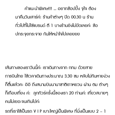
คำแนะนำพิเศษ!!! … อยากช้อปปิ้ง จุใจ ต้อง
มาคืนวันเสาร์ค่ะ ร้านค้าต่างๆ ปิด 00.30 น ร้าน
ทั่วไปที่ไม่ใช่แบรนด์ ตี 1 บางร้านยังไม่ปิดเลยค่ะ ช้อ
ปกระจุยกระจาย กันให้หนำใจไปเลยยยย
เส้นทางของเราวันนี้ค่ะ เราเดินทางจาก กทม ด้วยสาย
การบินไทย ใช้เวลาเดินทางประมาณ 3.30 ชม หลับไม่ทันหายง่วง
ก็ตื่นแล้วคะ อิอิ ถึงสนามบินนานาชาติเถาหยวน ผ่าน ตม ต่างๆ
ก็เกือบเที่ยง ค่ะ ลูกทัวร์ครั้งนี้ของเรา 20 ท่านค่ะ เที่ยวสบายๆ
คนไม่เยอะจนเกินไปค่ะ
รถที่เราใช้เป็นรถ V I P เบาะใหญ่เป็นพิเศษ ที่นั่งเป็นแบบ 2 – 1