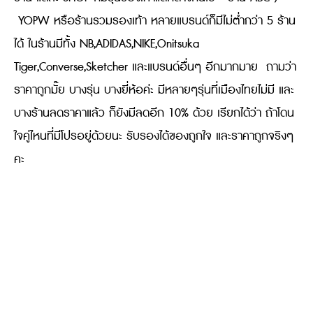
YOPW หรือร้านรวมรองเท้า หลายแบรนด์ก็มีไม่ต่ำกว่า 5 ร้าน
ได้ ในร้านมีทั้ง NB,ADIDAS,NIKE,Onitsuka
Tiger,Converse,Sketcher และแบรนด์อื่นๆ อีกมากมาย ถามว่า
ราคาถูกมั๊ย บางรุ่น บางยี่ห้อค่ะ มีหลายๆรุ่นที่เมืองไทยไม่มี และ
บางร้านลดราคาแล้ว ก็ยังมีลดอีก 10% ด้วย เรียกได้ว่า ถ้าโดน
ใจคู่ไหนที่มีโปรอยู่ด้วยนะ รับรองได้ของถูกใจ และราคาถูกจริงๆ
คะ