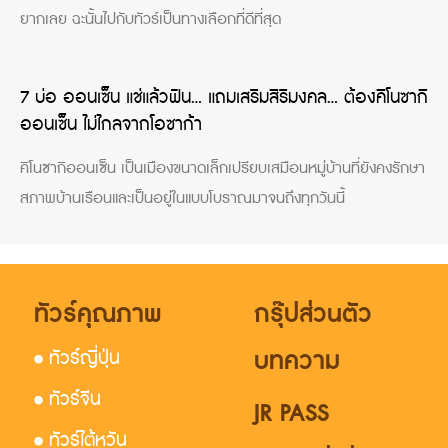
ยากเลย ฉะนั้นไปกับทัวร์เป็นทางเลือกที่ดีที่สุด
7 บ่อ ออนเซ็น แช่แล้วฟิน… แถมเสริมสิริมงคล… ต้องคิโนซากิ
ออนเซ็น ไม่ไกลจากโอซาก้า
คิโนซากิออนเซ็น เป็นเมืองขนาดเล็กเปรียบเสมือนหมู่บ้านที่ยังคงรักษา
สภาพบ้านเรือนและเป็นอยู่ในแบบโบราณมาจนถึงทุกวันนี้
ทัวร์คุณภาพ
กรุ๊ปส่วนตัว
บทความ
• ทัวร์ญี่ปุ่น
• ทัวร์จีน
JR PASS
• ทัวร์ไต้หวัน