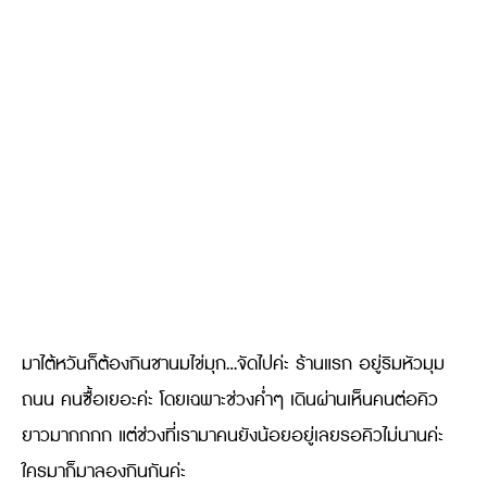
มาไต้หวันก็ต้องกินชานมไข่มุก…จัดไปค่ะ ร้านแรก อยู่ริมหัวมุม
ถนน คนซื้อเยอะค่ะ โดยเฉพาะช่วงค่ำๆ เดินผ่านเห็นคนต่อคิว
ยาวมากกกก แต่ช่วงที่เรามาคนยังน้อยอยู่เลยรอคิวไม่นานค่ะ
ใครมาก็มาลองกินกันค่ะ