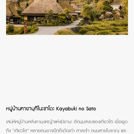
หมู่บ้านคายาบุกิโนะซาโตะ Kayabuki no Sato
เสน่ห์หมู่บ้านหลังคามุงหญ้าแห่งมิยามะ อีกมุมสงบของเกียวโต เมื่อพูด
ถึง “เกียวโต” หลายคนอาจนึกถึงวัดเก่า ศาลเจ้า ถนนสายโบราณ และ