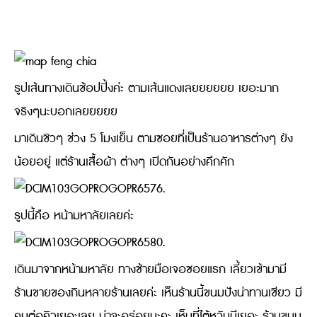
รูปเส้นทางเดินช้อปปิ้งค่ะ ตามเส้นแดงเลยยยยยย เยอะมาก
จริงๆนะบอกเลยยยยย
มาเดินชิวๆ ช่วง 5 โมงเย็น ตามซอยที่เป็นร้านอาหารต่างๆ ยัง
น้อยอยู่ แต่ร้านเสื้อผ้า ต่างๆ เปิดกันอย่างคึกคัก
รูปนี้คือ หน้ามหาลัยเลยค่ะ
เดินมาจากหน้ามหาลัย ทางซ้ายมือเจอซอยแรก เลี้ยวเข้ามามี
ร้านขายของกินหลายร้านเลยค่ะ เห็นร้านนี้ขนมปังน่าทานเชียว มี
คนต่อคิวเยอะเลย น่าจะอร่อยนะคะ เห็นที่ไต้หวันมีเยอะ ร้านขนม