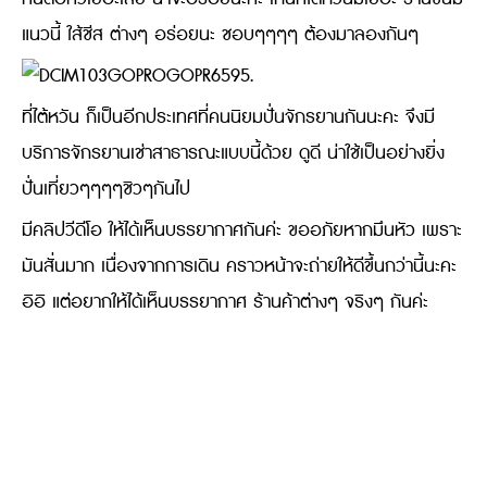
แนวนี้ ใส้ชีส ต่างๆ อร่อยนะ ชอบๆๆๆๆ ต้องมาลองกันๆ
ที่ไต้หวัน ก็เป็นอีกประเทศที่คนนิยมปั่นจักรยานกันนะคะ จึงมี
บริการจักรยานเช่าสาธารณะแบบนี้ด้วย ดูดี น่าใช้เป็นอย่างยิ่ง
ปั่นเที่ยวๆๆๆๆชิวๆกันไป
มีคลิปวีดีโอ ให้ได้เห็นบรรยากาศกันค่ะ ขออภัยหากมึนหัว เพราะ
มันสั่นมาก เนื่องจากการเดิน คราวหน้าจะถ่ายให้ดีขึ้นกว่านี้นะคะ
อิอิ แต่อยากให้ได้เห็นบรรยากาศ ร้านค้าต่างๆ จริงๆ กันค่ะ