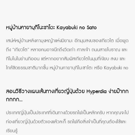
หมู่บ้านคายาบุกิโนะซาโตะ Kayabuki no Sato
เสน่ห์หมู่บ้านหลังคามุงหญ้าแห่งมิยามะ อีกมุมสงบของเกียวโต เมื่อพูด
ถึง “เกียวโต” หลายคนอาจนึกถึงวัดเก่า ศาลเจ้า ถนนสายโบราณ และ
กิโมโนในย่านกิออน แต่หากอยากสัมผัสเกียวโตในมุมที่เงียบ สงบ และ
ใกล้ชิดธรรมชาติมากขึ้น หมู่บ้านคายาบุกิโนะซาโตะ หรือ Kayabuki no
สอนวิธีวางแผนเส้นทางเที่ยวญี่ปุ่นด้วย Hyperdia ง่ายม๊ากก
กกกก…
ประเทศญี่ปุ่นเป็นประเทศที่เดินทางด้วยรถไฟเป็นหลักครับ หากคุณจะไป
ท่องเที่ยวญี่ปุ่นด้วยตัวเองแล้วละก็ รถไฟคือสิ่งจำเป็นที่คุณต้องใช้และ
เรียนรู้