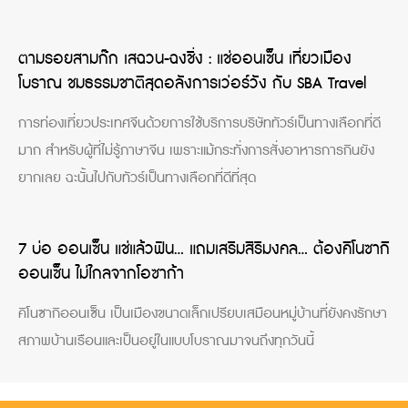
ตามรอยสามก๊ก เสฉวน-ฉงชิ่ง : แช่ออนเซ็น เที่ยวเมือง
โบราณ ชมธรรมชาติสุดอลังการเว่อร์วัง กับ SBA Travel
การท่องเที่ยวประเทศจีนด้วยการใช้บริการบริษัททัวร์เป็นทางเลือกที่ดี
มาก สำหรับผู้ที่ไม่รู้ภาษาจีน เพราะแม้กระทั่งการสั่งอาหารการกินยัง
ยากเลย ฉะนั้นไปกับทัวร์เป็นทางเลือกที่ดีที่สุด
7 บ่อ ออนเซ็น แช่แล้วฟิน… แถมเสริมสิริมงคล… ต้องคิโนซากิ
ออนเซ็น ไม่ไกลจากโอซาก้า
คิโนซากิออนเซ็น เป็นเมืองขนาดเล็กเปรียบเสมือนหมู่บ้านที่ยังคงรักษา
สภาพบ้านเรือนและเป็นอยู่ในแบบโบราณมาจนถึงทุกวันนี้