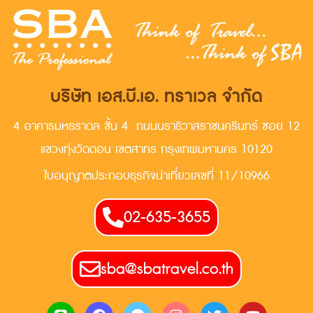
บริษัท เอส.บี.เอ. ทราเวล จำกัด
4 อาคารมหธราดล ชั้น 4 ถนนนราธิวาสราชนครินทร์ ซอย 12
แขวงทุ่งวัดดอน เขตสาทร กรุงเทพมหานคร 10120
ใบอนุญาตประกอบธุรกิจน่าเที่ยวเลขที่ 11/10966
02-635-3655
sba@sbatravel.co.th