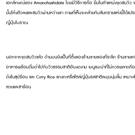
เอกลักษณ์ของ Amanohashidate โดยมีวิธีการคือ ยืนในตำแหน่งจุดชมวิว จากน
นั้นโค้งตัวลงและชมวิวผ่านหว่างขา ภาพที่เห็นจะคล้ายกับสันทรายแห่งนี้ได้
ญี่ปุ่นโบราณ
นอกจากจุดชมวิวแล้ว ด้านบนยังเป็นที่ตั้งของร้านขายของที่ระลึก ร้านขายเ
อาหารพร้อมดื่มด่ำไปกับวิวธรรมชาติอันงดงาม เมนูแนะนำที่ไม่ควรพลาดคือ J
ด้งในซุปร้อน และ Curry Rice แกงกะหรี่สไตล์ญี่ปุ่นรสชาติละมุนนุ่มลิ้น เหมา
สวยและชาร้อน