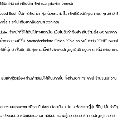
รมที่เหมาะสำหรับนักท่องเที่ยวทุกเพศทุกวัยยิ่งนัก
ือ Speed Boat เป็นคำตอบที่ดีที่สุด ด้วยความเร็วของเรือยนต์คุณภาพดี คุณสามา
ูซักครั้ง จะขาไปหรือขากลับตามสะดวกเลย)
เจ้าหน้าที่ชี้ให้เดินไปทางขวามือ เพื่อไปยังท่าเรือสำหรับข้ามฝั่ง ออกมาจาก
าบน้ำสาธารณะที่ชื่อ Amanohashidate Onsen “Chie-no-yu” คำว่า “CHIE” หมายถ
อให้ผู้ที่มาใช้บริการมีสุขภาพแข็งแรงและสติปัญญาอันชาญฉลาด แต่น่าเสียดายที่
่มเข้าสู่ตัวเมือง ร้านค้าเริ่มมีให้เห็นมากขึ้น ทั้งร้านอาหาร คาเฟ่ ร้านขนมหวาน
สนาของพุทธศาสนานิกายรินไซเซน โดยเป็น 1 ใน 3 วัดของญี่ปุ่นที่มีรูปปั้นสำคั
นทั่วไปจึงนิยมมาขอพรเกี่ยวกับการเรียน ความรู้ความสามารถ สติปัญญา ความ