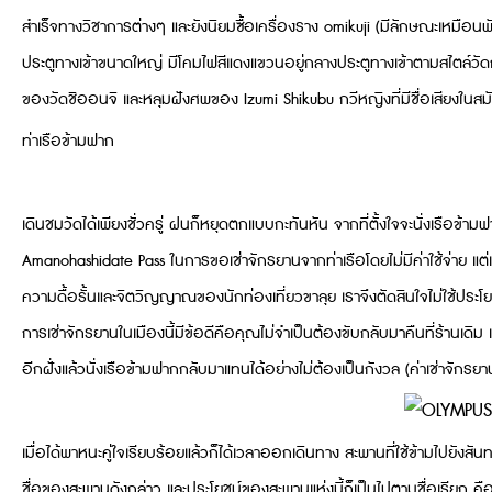
สำเร็จทางวิชาการต่างๆ และยังนิยมซื้อเครื่องราง omikuji (มีลักษณะเหมือนพ
ประตูทางเข้าขนาดใหญ่ มีโคมไฟสีแดงแขวนอยู่กลางประตูทางเข้าตามสไตล์วัดญี่ปุ
ของวัดชิออนจิ และหลุมฝังศพของ Izumi Shikubu กวีหญิงที่มีชื่อเสียงในส
ท่าเรือข้ามฟาก
เดินชมวัดได้เพียงชั่วครู่ ฝนก็หยุดตกแบบกะทันหัน จากที่ตั้งใจจะนั่งเรือข้
Amanohashidate Pass ในการขอเช่าจักรยานจากท่าเรือโดยไม่มีค่าใช้จ่าย แต่
ความดื้อรั้นและจิตวิญญาณของนักท่องเที่ยวขาลุย เราจึงตัดสินใจไม่ใช้ประโย
การเช่าจักรยานในเมืองนี้มีข้อดีคือคุณไม่จำเป็นต้องขับกลับมาคืนที่ร้านเดิม เ
อีกฝั่งแล้วนั่งเรือข้ามฟากกลับมาแทนได้อย่างไม่ต้องเป็นกังวล (ค่าเช่าจักร
เมื่อได้พาหนะคู่ใจเรียบร้อยแล้วก็ได้เวลาออกเดินทาง สะพานที่ใช้ข้ามไปยังสัน
ชื่อของสะพานดังกล่าว และประโยชน์ของสะพานแห่งนี้ก็เป็นไปตามชื่อเรียก คื