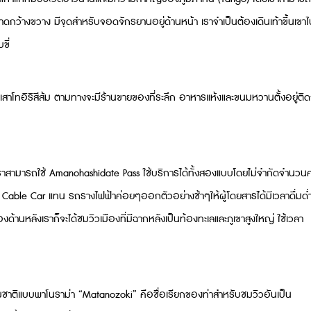
าดกว้างขวาง มีจุดสำหรับจอดจักรยานอยู่ด้านหน้า เราจำเป็นต้องเดินเท้าขึ้นเขาไ
ขี่
เสาโทอิริสีส้ม ตามทางจะมีร้านขายของที่ระลึก อาหารแห้งและขนมหวานตั้งอยู่ติด
ดยเราสามารถใช้ Amanohashidate Pass ใช้บริการได้ทั้งสองแบบโดยไม่จำกัดจำนวนคร
าร Cable Car แทน รถรางไฟฟ้าค่อยๆออกตัวอย่างช้าๆให้ผู้โดยสารได้มีเวลาดื่มด่
้านหลังเราก็จะได้ชมวิวเมืองที่มีฉากหลังเป็นท้องทะเลและภูเขาสูงใหญ่ ใช้เวลา
รรมชาติแบบพาโนราม่า “Matanozoki” คือชื่อเรียกของท่าสำหรับชมวิวอันเป็น