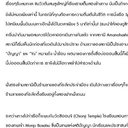
เรื่อยๆรับลมทะเล ชมวิวต้นสนสูงใหญ่ที่เรียงรายเต็มสองข้างทาง นับเป็นกิจกร
ยังไม่หมดเพียงเท่านี้ ในกรณีที่คุณต้องการความตื่นเต้นในชีวิต การนั่งเร
ไปเหยียบพื้นดินบนเกาะอีกฝั่งได้ในเวลาเพียง 5 นาทีเท่านั้น! (แนะนำให้ลองด
เกริ่นนำกันมาพอสมควรได้เวลาออกเดินทางกันแล้ว จากสถานี Amanohashidate 
สถานีก็เริ่มเห็นนักท่องเที่ยวเดินไปมาประปราย ด้านขวาของสถานีเป็นโรงอ
“ปัญญา” และ “Yu” หมายถึง น้ำร้อน เจตนาของการตั้งชื่อบ่อออนเซ็นนี้ก็เพื่
นี้บ่อออนเซ็นปิดทำการ เราจึงไม่มีโอกาสเข้าไปสำรวจด้านใน
ฝั่งตรงข้ามสถานีเป็นร้านขายของที่ระลึกประจำเมือง เดินไปทางขวาเรื่อยๆก็จะเริ
ร้านขายของที่ระลึกตั้งเรียงอยู่ทั้งสองฟากฝั่งถนน
ระหว่างทางไปท่าเรือก็จะพบกับวัดชิออนจิ (Chionji Temple) โรงเรียนสอนศา
ของเทพเจ้า Monju Bosatsu ซึ่งเป็นเทพแห่งสติปัญญา นักเรียนและประชาช