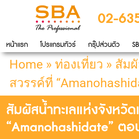
02-63
หน้าแรก
โปรแกรมทัวร์
กรุ๊ปส่วนตัว
SB
Home
»
ท่องเที่ยว
»
สัมผ
สวรรค์ที่ “Amanohashid
สัมผัสน้ำทะเลแห่งจังหวัด
“Amanohashidate” ตอน