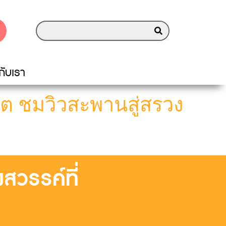
วกับเรา
วโต ชมวิวสะพานสู่สรวง
สวรรค์ที่