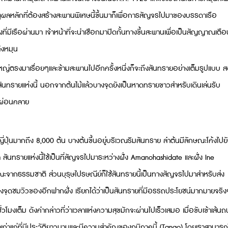
หตุผลหลักที่ต้องสร้างสะพานพิเศษนี้ขึ้นมาก็เพื่อการสัญจรไปมาของบรรดาเรือ
ี่มีเรือผ่านมา เจ้าหน้าที่จะนำเชือกมาปิดกั้นทางขึ้นสะพานเพื่อเป็นสัญญาณเตือ
ลังหมุน
นใหญ่ตรงมาเรื่อยๆและข้ามสะพานไปอีกครั้งหนึ่งก็จะถึงสันทรายอย่างเต็มรูปแบบ 
ับสันทรายแห่งนี้ นอกจากต้นไม้แล้วบางจุดยังเป็นหาดทรายขาวสำหรับเดินเล่นรับ
่งผ่อนคลาย
่ปุ่นมากถึง 8,000 ต้น บางต้นขึ้นอยู่บริเวณริมสันทราย ลำต้นมีลักษณะโค้งไปยั
เล สันทรายแห่งนี้ใช้เป็นที่สัญจรไปมาระหว่างฝั่ง Amanohashidate และฝั่ง Ine
รณะจากธรรมชาติ ส่วนบุรุษไปรษณีย์ก็ใช้สันทรายนี้เป็นทางสัญจรไปมาสำหรับส่ง
ไปยังจุดชมวิวของอีกฟากฝั่ง เรียกได้ว่าเป็นสันทรายที่มีอรรถประโยชน์มากมายจริ
ชั่วโมงเต็ม ดังคำกล่าวที่ว่าเวลาแห่งความสุขมักจะผ่านไปเร็วเสมอ เมื่อขับเข้าเส้น
จ้าเก่าแก่ที่มีประวัติยาวนานและมีความสำคัญของภูมิภาคนี้ (Tango) โดยเราสามารถ