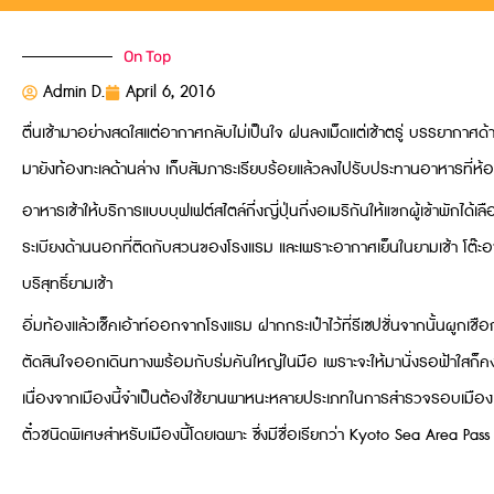
On Top
Admin D.
April 6, 2016
ตื่นเช้ามาอย่างสดใสแต่อากาศกลับไม่เป็นใจ ฝนลงเม็ดแต่เช้าตรู่ บรรยากา
มายังท้องทะเลด้านล่าง เก็บสัมภาระเรียบร้อยแล้วลงไปรับประทานอาหารที่ห้อ
อาหารเช้าให้บริการแบบบุฟเฟต์สไตล์กึ่งญี่ปุ่นกึ่งอเมริกันให้แขกผู้เข้าพัก
ระเบียงด้านนอกที่ติดกับสวนของโรงแรม และเพราะอากาศเย็นในยามเช้า โต๊
บริสุทธิ์ยามเช้า
อิ่มท้องแล้วเช็คเอ้าท์ออกจากโรงแรม ฝากกระเป๋าไว้ที่รีเซปชั่นจากนั้นผูกเชือ
ตัดสินใจออกเดินทางพร้อมกับร่มคันใหญ่ในมือ เพราะจะให้มานั่งรอฟ้าใสก็คง
เนื่องจากเมืองนี้จำเป็นต้องใช้ยานพาหนะหลายประเภทในการสำรวจรอบเมือง ไม
ตั๋วชนิดพิเศษสำหรับเมืองนี้โดยเฉพาะ ซึ่งมีชื่อเรียกว่า Kyoto Sea Area Pass