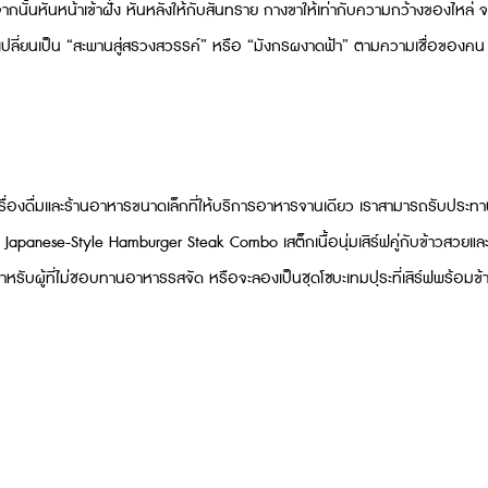
ั้นหันหน้าเข้าฝั่ง หันหลังให้กับสันทราย กางขาให้เท่ากับความกว้างของไหล่ 
แปรเปลี่ยนเป็น “สะพานสู่สรวงสวรรค์” หรือ “มังกรผงาดฟ้า” ตามความเชื่อของคน
ครื่องดื่มและร้านอาหารขนาดเล็กที่ให้บริการอาหารจานเดียว เราสามารถรับประท
apanese-Style Hamburger Steak Combo เสต็กเนื้อนุ่มเสิร์ฟคู่กับข้าวสวยและ
ะสำหรับผู้ที่ไม่ชอบทานอาหารรสจัด หรือจะลองเป็นชุดโซบะเทมปุระที่เสิร์ฟพร้อมข้