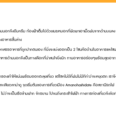
ศด้านนอกจึงอึมครึม ท้องฟ้าเต็มไปด้วยเมฆหมอกที่พัดพาเอาเม็ดฝนจากด้านบนลง
งอาหารชั้นล่าง
ได้เลือกสรรอาหารที่ถูกปากตนเอง ที่นั่งจะแบ่งออกเป็น 2 โซนคือด้านในอาคารและโซ
ะอาหารด้านนอกจึงเป็นทางเลือกที่น่าสนใจยิ่งนัก ทานอาหารอร่อยๆพร้อมสูดอา
กรองเท้าให้แน่นพร้อมออกตะลุยเที่ยว แต่โชคไม่ดีที่ฝนไม่มีทีท่าว่าจะหยุดตก เราจึ
จะเสียเวลาน่าดู จุดเริ่มต้นของการเที่ยวเมือง Amanohashidate คือสถานีรถไฟ
่ว่าจะเป็นเรือข้ามฟาก จักรยาน ไปจนถึงกระเช้าไฟฟ้า ทางการท่องเที่ยวจึงจัด