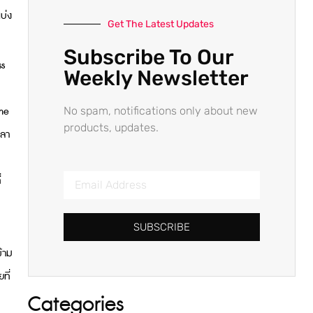
บ่ง
Get The Latest Updates
Subscribe To Our
ss
Weekly Newsletter
Ine
No spam, notifications only about new
products, updates.
วลา
่
SUBSCRIBE
ข้าม
ที่
Categories
ป