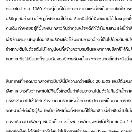
ต่อมาในปี ค.ศ. 1960 ชาวญี่ปุ่นก็ได้พัฒนาสะพานแห่งนี้ให้เป็นระบบไฟฟ้า เ
บรรทุกสินค้าขนาดใหญ่ทั้งหลายที่ไม่สามารถลอดใต้ท้องสะพานได้ โดยทุกครั้งท
คนเดินเท้าคอยอยู่ที่ฝั่งก่อน กล่าวกันว่าคุณจะโชคดีถ้าได้เห็นสะพานแห่งนี้กำ
เมื่อข้ามสะพานหมุนได้มาเรียบร้อยแล้วก็ขับผ่านลานกว้างที่เต็มไปด้วยต้นส
ข้างทางเต็มไปด้วยต้นไม้ใหญ่น้อยที่สร้างความร่มรื่นและอากาศบริสุทธิ์ให้ก
ลมทะเล ขับไปเรื่อยๆก็จะพบกับจุดบริการห้องน้ำและศาลาขนาดเล็กสำหรับนั
สันทรายที่ทอดยาวกลางอ่าวมิยาสึนี้มีความกว้างเพียง 20 เมตร และมีต้นสนญี
ฝั่งทะเล ราวกับว่าเหล่าใบไม้ที่พริ้วไหวนั้นกำลังพยายามโน้มตัวไปสัมผัสน้ำทะ
ประชาชนทั่วไปใช้ประโยชน์จากสันทรายแห่งนี้โดยการเปลี่ยนให้เป็นสวนสาธา
จดหมายให้ถึงมือผู้รับ และนักท่องเที่ยวทั้งหลายก็ใช้สันทรายนี้สำหรับข้าม
ปั่นจักรยานมาเรื่อยๆ เหนื่อยก็พัก กว่าจะมาถึงอีกฝั่งหนึ่งได้ใช้เวลาเกือบ 1 
ของอีกฝั่งหนึ่งได้แล้วเราก็มุ่งหน้าไปยังศาลเจ้า Motoise Kono Shrine ศาลเ