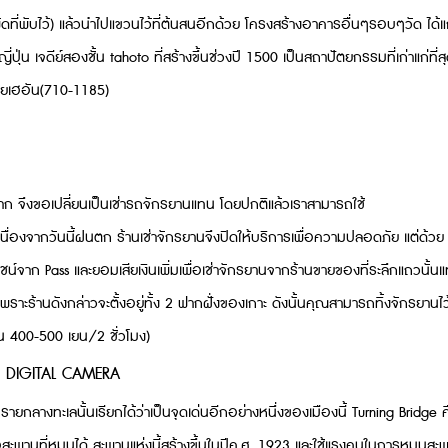
ัดที่พับไว้) แล้วนำไปแขวนไว้ที่ต้นสนอีกด้วย โครงสร้างอาคารอื่นๆรอบๆวัด ได้แ
่น เจดีย์สองชั้น tahoto ที่สร้างขึ้นช่วงปี 1500 เป็นสถาปัตยกรรมที่เก่าแก่ที่ส
มัยเฮอัน(710-1185)
ามฟาก จึงขอเปลี่ยนเป็นเช่ารถจักรยานแทน โดยปกติแล้วเราสามารถใช้
เนื่องจากวันนี้ฝนตก ร้านเช่าจักรยานจึงปิดให้บริการเพื่อความปลอดภัย แต่ด้วย
ชน์จาก Pass และยอมเสียเงินเพิ่มเพื่อเช่าจักรยานจากร้านขายของที่ระลึกแถวนั้น
พราะร้านดังกล่าวจะตั้งอยู่ทั้ง 2 ฟากฝั่งของเกาะ ดังนั้นคุณสามารถทิ้งจักรยานไว้
ยาน 400-500 เยน/2 ชั่วโมง)
ทรายกลางทะเลนั้นเรียกได้ว่าเป็นจุดเด่นอีกอย่างหนึ่งของเมืองนี้ Turning Bridge 
อสะพานที่หมุนได้ สะพานแห่งนี้สร้างขึ้นในปีค.ศ. 1923 และใช้แรงคนในการหมุนสะ