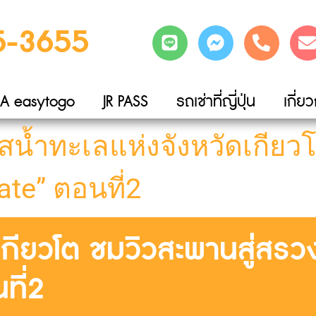
5-3655
A easytogo
JR PASS
รถเช่าที่ญี่ปุ่น
เกี่ย
ัสน้ำทะเลแห่งจังหวัดเกีย
ate” ตอนที่2
เกียวโต ชมวิวสะพานสู่สรวง
ที่2