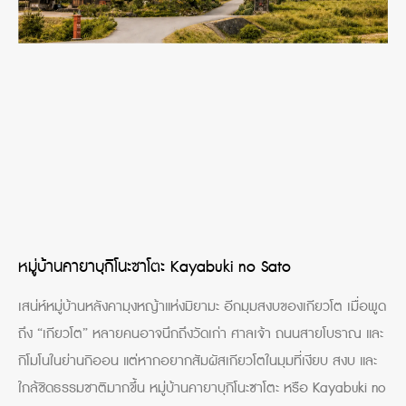
หมู่บ้านคายาบุกิโนะซาโตะ Kayabuki no Sato
เสน่ห์หมู่บ้านหลังคามุงหญ้าแห่งมิยามะ อีกมุมสงบของเกียวโต เมื่อพูด
ถึง “เกียวโต” หลายคนอาจนึกถึงวัดเก่า ศาลเจ้า ถนนสายโบราณ และ
กิโมโนในย่านกิออน แต่หากอยากสัมผัสเกียวโตในมุมที่เงียบ สงบ และ
ใกล้ชิดธรรมชาติมากขึ้น หมู่บ้านคายาบุกิโนะซาโตะ หรือ Kayabuki no