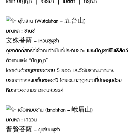
ได้แก่ ปัญญา ❘ จรรยา ❘ เมตตา ❘ กรุณา
อู่ไถซาน (Wutaishan – 五台山)
มณฑล : ซานซี
文殊菩薩 – เหวินซูผูซ่า
พระมัญชุศรีโพธิสัตว์
ภูเขาศักดิ์สิทธิ์ที่เชื่อกันว่าเป็นที่ประทับของ
ตัวแทนแห่ง “ปัญญา”
โดดเด่นด้วยภูเขายอดราบ 5 ยอด และวัดโบราณมากมาย
บรรยากาศสงบเย็นตลอดปี โดยเฉพาะฤดูหนาวที่ปกคลุมด้วย
หิมะขาวงดงามราวแดนสวรรค์
เอ๋อเหมยซาน (Emeishan – 峨眉山)
มณฑล : เสฉวน
普賢菩薩 – ผูเสียนผูซ่า