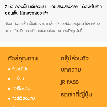
7 บ่อ ออนเซ็น แช่แล้วฟิน… แถมเสริมสิริมงคล… ต้องคิโนซากิ
ออนเซ็น ไม่ไกลจากโอซาก้า
คิโนซากิออนเซ็น เป็นเมืองขนาดเล็กเปรียบเสมือนหมู่บ้านที่ยังคงรักษา
สภาพบ้านเรือนและเป็นอยู่ในแบบโบราณมาจนถึงทุกวันนี้
ทัวร์คุณภาพ
กรุ๊ปส่วนตัว
บทความ
• ทัวร์ญี่ปุ่น
• ทัวร์จีน
JR PASS
• ทัวร์ไต้หวัน
รถเช่าที่ญี่ปุ่น
• ทัวร์เวียดนาม