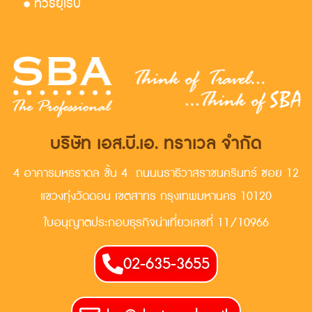
• ทัวร์ยุโรป
บริษัท เอส.บี.เอ. ทราเวล จำกัด
4 อาคารมหธราดล ชั้น 4 ถนนนราธิวาสราชนครินทร์ ซอย 12
แขวงทุ่งวัดดอน เขตสาทร กรุงเทพมหานคร 10120
ใบอนุญาตประกอบธุรกิจน่าเที่ยวเลขที่ 11/10966
02-635-3655