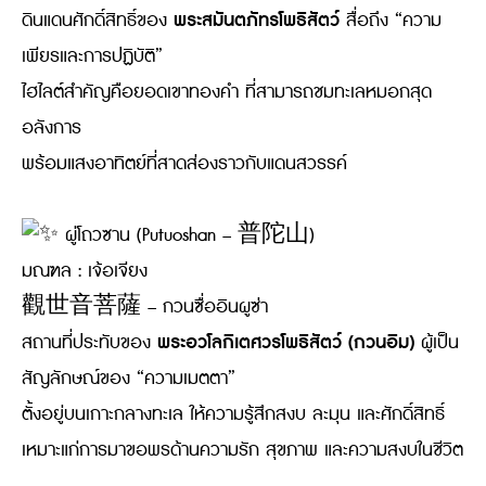
พระสมันตภัทรโพธิสัตว์
ดินแดนศักดิ์สิทธิ์ของ
สื่อถึง “ความ
เพียรและการปฏิบัติ”
ไฮไลต์สำคัญคือยอดเขาทองคำ ที่สามารถชมทะเลหมอกสุด
อลังการ
พร้อมแสงอาทิตย์ที่สาดส่องราวกับแดนสวรรค์
ผู่โถวซาน (Putuoshan – 普陀山)
มณฑล : เจ้อเจียง
觀世音菩薩 – กวนซื่ออินผูซ่า
พระอวโลกิเตศวรโพธิสัตว์ (กวนอิม)
สถานที่ประทับของ
ผู้เป็น
สัญลักษณ์ของ “ความเมตตา”
ตั้งอยู่บนเกาะกลางทะเล ให้ความรู้สึกสงบ ละมุน และศักดิ์สิทธิ์
เหมาะแก่การมาขอพรด้านความรัก สุขภาพ และความสงบในชีวิต