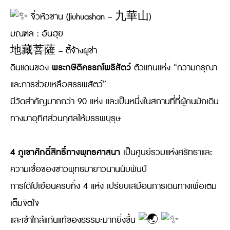
จิ่วหัวซาน (Jiuhuashan – 九華山)
มณฑล : อันฮุย
地藏菩薩 – ตี้จ้างผูซ่า
พระกษิติครรภโพธิสัตว์
ดินแดนของ
ตัวแทนแห่ง “ความกรุณา
และการช่วยเหลือสรรพสัตว์”
มีวัดสำคัญมากกว่า 90 แห่ง และเป็นหนึ่งในสถานที่ที่ผู้คนมักเดิน
ทางมาอุทิศส่วนกุศลให้บรรพบุรุษ
4 ภูเขาศักดิ์สิทธิ์ทางพุทธศาสนา
เป็นศูนย์รวมแห่งศรัทธาและ
ความเชื่อของชาวพุทธมายาวนานนับพันปี
การได้ไปเยือนครบทั้ง 4 แห่ง เปรียบเสมือนการเดินทางเพื่อเติม
เต็มจิตใจ
และเข้าใกล้แก่นแท้ของธรรมะมากยิ่งขึ้น