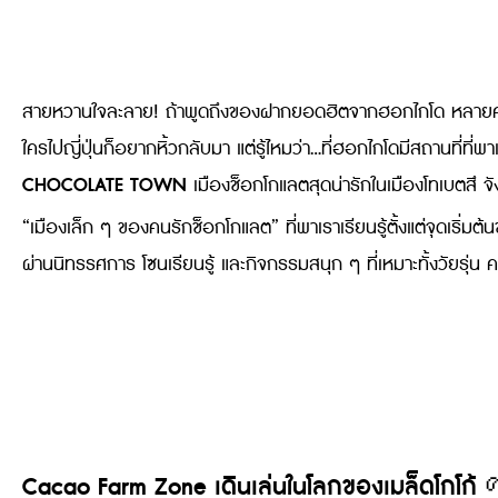
สายหวานใจละลาย! ถ้าพูดถึงของฝากยอดฮิตจากฮอกไกโด หลายค
ใครไปญี่ปุ่นก็อยากหิ้วกลับมา แต่รู้ไหมว่า…ที่ฮอกไกโดมีสถานที่ที่
CHOCOLATE TOWN
เมืองช็อกโกแลตสุดน่ารักในเมืองโทเบตสึ จ
“เมืองเล็ก ๆ ของคนรักช็อกโกแลต” ที่พาเราเรียนรู้ตั้งแต่จุดเริ่
ผ่านนิทรรศการ โซนเรียนรู้ และกิจกรรมสนุก ๆ ที่เหมาะทั้งวัยรุ่
Cacao Farm Zone เดินเล่นในโลกของเมล็ดโกโก้