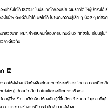
าร์มโกโก้ ROYCE’ ในประเทศโคลอมเบีย อเมริกาใต้ ให้ผู้เข้าชมได้เร
ะไรบ้าง ตั้งแต่ต้นโกโก้ ผลโกโก้ ไปจนถึงความรู้เล็ก ๆ น้อย ๆ เกี่ยวก
กมาสวยมาก เหมาะสำหรับคนที่ชอบคอนเทนต์แนว “เที่ยวไป เรียนรู้ไป”
นเวลาเดียวกัน
ลก
🍫
ดโอกาสให้ผู้เข้าชมได้สร้างช็อกโกแลตบาร์ของตัวเอง โดยสามารถเลือกท
กแลตแท่งใหญ่ ก่อนนำกลับบ้านในแพ็กเกจพิเศษของตัวเอง
ผู้ที่จะเข้าร่วมเวิร์กช็อปต้องเป็นผู้ที่ซื้อบัตรเข้าชมภายในสถานที่แล้
างาน เพราะบางช่วงอาจมีการจำกัดจำนวนผู้เข้าชม