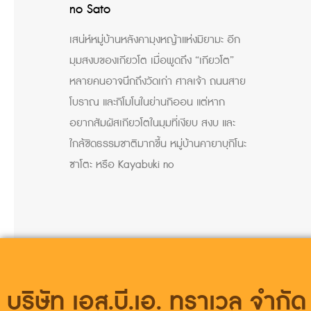
no Sato
เสน่ห์หมู่บ้านหลังคามุงหญ้าแห่งมิยามะ อีก
มุมสงบของเกียวโต เมื่อพูดถึง “เกียวโต”
หลายคนอาจนึกถึงวัดเก่า ศาลเจ้า ถนนสาย
โบราณ และกิโมโนในย่านกิออน แต่หาก
อยากสัมผัสเกียวโตในมุมที่เงียบ สงบ และ
ใกล้ชิดธรรมชาติมากขึ้น หมู่บ้านคายาบุกิโนะ
ซาโตะ หรือ Kayabuki no
บริษัท เอส.บี.เอ. ทราเวล จำกัด