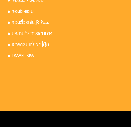
• จองตั๋วเครื่องบิน
• จองโรงแรม
• จองตั๋วรถไฟJR Pass
• ประกันภัยการเดินทาง
• เช่ารถขับเที่ยวญี่ปุ่น
• TRAVEL SIM