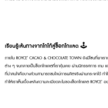
เรียนรู้เส้นทางจากโกโก้สู่ช็อกโกแลต
🕹
ภายใน ROYCE’ CACAO & CHOCOLATE TOWN ยังมีโซนที่พาเราเข้าใจ
ต่าง ๆ จนกลายเป็นช็อกโกแลตที่เราคุ้นเคย ผ่านนิทรรศการ เกม และพื
ที่น่าสนใจคือบางส่วนสามารถชมไลน์การผลิตจริงผ่านกระจกได้ ทำให้กา
ทำให้เราเห็นเบื้องหลังความละเมียดละไมของช็อกโกแลต ROYCE’ อย่