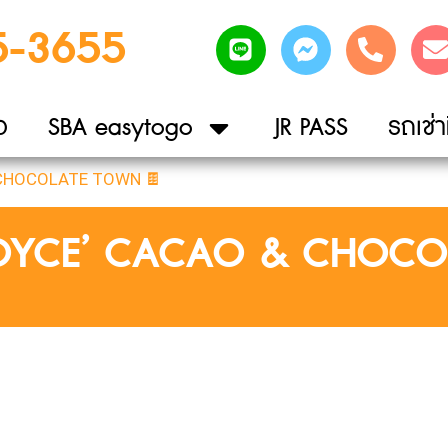
5-3655
ว
SBA easytogo
JR PASS
รถเช่าท
 CHOCOLATE TOWN 🍫
ROYCE’ CACAO & CHOC