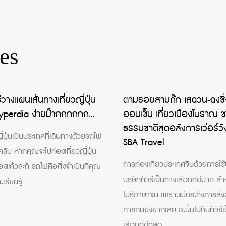
es
วางแผนเส้นทางเที่ยวญี่ปุ่น
ตามรอยสามก๊ก เสฉวน-ฉงชิ่ง
yperdia ง่ายม๊ากกกกกก…
ออนเซ็น เที่ยวเมืองโบราณ 
ธรรมชาติสุดอลังการเว่อร์วั
่ปุ่นเป็นประเทศที่เดินทางด้วยรถไฟ
SBA Travel
ครับ หากคุณจะไปท่องเที่ยวญี่ปุ่น
การท่องเที่ยวประเทศจีนด้วยการใช
องแล้วละก็ รถไฟคือสิ่งจำเป็นที่คุณ
บริษัททัวร์เป็นทางเลือกที่ดีมาก สำหร
ะเรียนรู้
ไม่รู้ภาษาจีน เพราะแม้กระทั่งการสั
การกินยังยากเลย ฉะนั้นไปกับทัวร์
เลือกที่ดีที่สุด