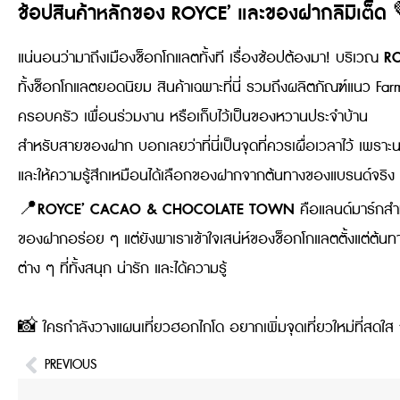
ช้อปสินค้าหลักของ ROYCE’ และของฝากลิมิเต็ด
RO
แน่นอนว่ามาถึงเมืองช็อกโกแลตทั้งที เรื่องช้อปต้องมา! บริเวณ
ทั้งช็อกโกแลตยอดนิยม สินค้าเฉพาะที่นี่ รวมถึงผลิตภัณฑ์แนว F
ครอบครัว เพื่อนร่วมงาน หรือเก็บไว้เป็นของหวานประจำบ้าน
สำหรับสายของฝาก บอกเลยว่าที่นี่เป็นจุดที่ควรเผื่อเวลาไว้ เพราะ
และให้ความรู้สึกเหมือนได้เลือกของฝากจากต้นทางของแบรนด์จริง
ROYCE’ CACAO & CHOCOLATE TOWN
📍
คือแลนด์มาร์กสำหร
ของฝากอร่อย ๆ แต่ยังพาเราเข้าใจเสน่ห์ของช็อกโกแลตตั้งแต่ต
ต่าง ๆ ที่ทั้งสนุก น่ารัก และได้ความรู้
📸 ใครกำลังวางแผนเที่ยวฮอกไกโด อยากเพิ่มจุดเที่ยวใหม่ที่สดใส ถ่า
PREVIOUS