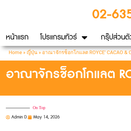
02-63
หน้าแรก
โปรแกรมทัวร์
กรุ๊ปส่วนตั
Home
»
ญี่ปุ่น
»
อาณาจักรช็อกโกแลต ROYCE’ CACAO &
อาณาจักรช็อกโกแลต 
On Top
Admin D.
May 14, 2026