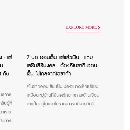
EXPLORE MORE
 : แช่
7 บ่อ ออนเซ็น แช่แล้วฟิน… แถม
ชม
เสริมสิริมงคล… ต้องคิโนซากิ ออน
ง กับ
เซ็น ไม่ไกลจากโอซาก้า
คิโนซากิออนเซ็น เป็นเมืองขนาดเล็กเปรียบ
้บริการ
เสมือนหมู่บ้านที่ยังคงรักษาสภาพบ้านเรือน
ับผู้ที่
และเป็นอยู่ในแบบโบราณมาจนถึงทุกวันนี้
่งอาหาร
เป็นทาง