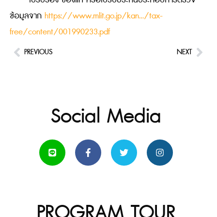
ข้อมูลจาก
https://www.mlit.go.jp/kan…/tax-
free/content/001990233.pdf
PREVIOUS
NEXT
Social Media
PROGRAM TOUR