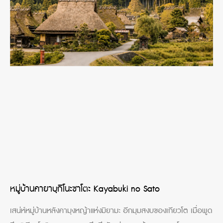
หมู่บ้านคายาบุกิโนะซาโตะ Kayabuki no Sato
เสน่ห์หมู่บ้านหลังคามุงหญ้าแห่งมิยามะ อีกมุมสงบของเกียวโต เมื่อพูด