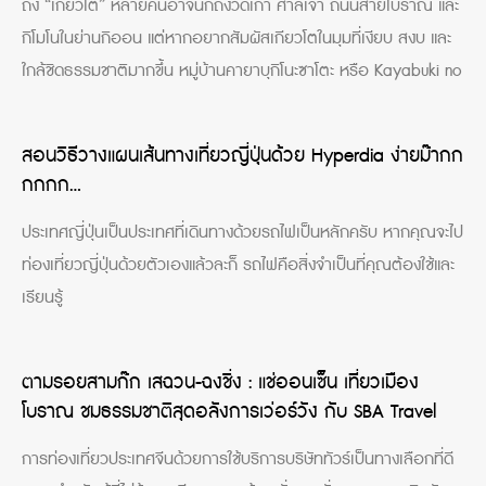
ถึง “เกียวโต” หลายคนอาจนึกถึงวัดเก่า ศาลเจ้า ถนนสายโบราณ และ
กิโมโนในย่านกิออน แต่หากอยากสัมผัสเกียวโตในมุมที่เงียบ สงบ และ
ใกล้ชิดธรรมชาติมากขึ้น หมู่บ้านคายาบุกิโนะซาโตะ หรือ Kayabuki no
สอนวิธีวางแผนเส้นทางเที่ยวญี่ปุ่นด้วย Hyperdia ง่ายม๊ากก
กกกก…
ประเทศญี่ปุ่นเป็นประเทศที่เดินทางด้วยรถไฟเป็นหลักครับ หากคุณจะไป
ท่องเที่ยวญี่ปุ่นด้วยตัวเองแล้วละก็ รถไฟคือสิ่งจำเป็นที่คุณต้องใช้และ
เรียนรู้
ตามรอยสามก๊ก เสฉวน-ฉงชิ่ง : แช่ออนเซ็น เที่ยวเมือง
โบราณ ชมธรรมชาติสุดอลังการเว่อร์วัง กับ SBA Travel
การท่องเที่ยวประเทศจีนด้วยการใช้บริการบริษัททัวร์เป็นทางเลือกที่ดี