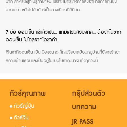
มาก สำหรับผู้ที่ไม่รู้ภาษาจีน เพราะแม้กระทั่งการสั่งอาหารการกินยัง
ยากเลย ฉะนั้นไปกับทัวร์เป็นทางเลือกที่ดีที่สุด
7 บ่อ ออนเซ็น แช่แล้วฟิน… แถมเสริมสิริมงคล… ต้องคิโนซากิ
ออนเซ็น ไม่ไกลจากโอซาก้า
คิโนซากิออนเซ็น เป็นเมืองขนาดเล็กเปรียบเสมือนหมู่บ้านที่ยังคงรักษา
สภาพบ้านเรือนและเป็นอยู่ในแบบโบราณมาจนถึงทุกวันนี้
ทัวร์คุณภาพ
กรุ๊ปส่วนตัว
บทความ
• ทัวร์ญี่ปุ่น
• ทัวร์จีน
JR PASS