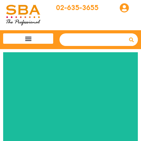
02-635-3655
โปรแกรมทัวร์
SBA easytogo
รถเช่าที่ญี่ปุ่น