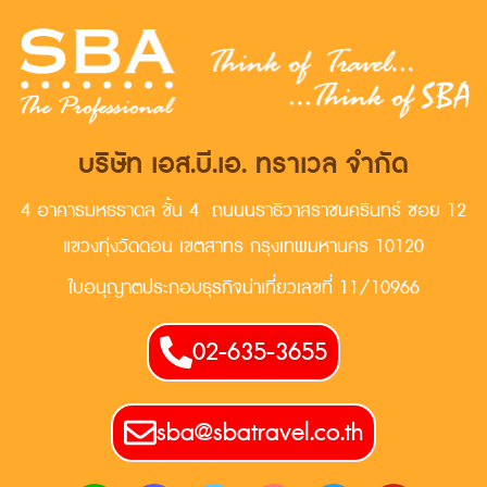
บริษัท เอส.บี.เอ. ทราเวล จำกัด
4 อาคารมหธราดล ชั้น 4 ถนนนราธิวาสราชนครินทร์ ซอย 12
แขวงทุ่งวัดดอน เขตสาทร กรุงเทพมหานคร 10120
ใบอนุญาตประกอบธุรกิจน่าเที่ยวเลขที่ 11/10966
02-635-3655
sba@sbatravel.co.th