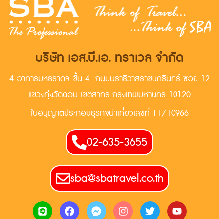
บริษัท เอส.บี.เอ. ทราเวล จำกัด
4 อาคารมหธราดล ชั้น 4 ถนนนราธิวาสราชนครินทร์ ซอย 12
แขวงทุ่งวัดดอน เขตสาทร กรุงเทพมหานคร 10120
ใบอนุญาตประกอบธุรกิจน่าเที่ยวเลขที่ 11/10966
02-635-3655
sba@sbatravel.co.th