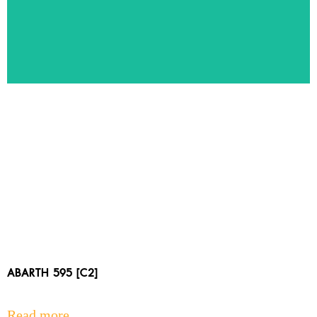
ทัวร์แนะนำ
สัมผัสประสบการณ์ท่องเที่ยวหลากหลายประเทศ ด้วยโปรแกรมทัวร์
คุณภาพจาก SBA Travel
ABARTH 595 [C2]
Read more