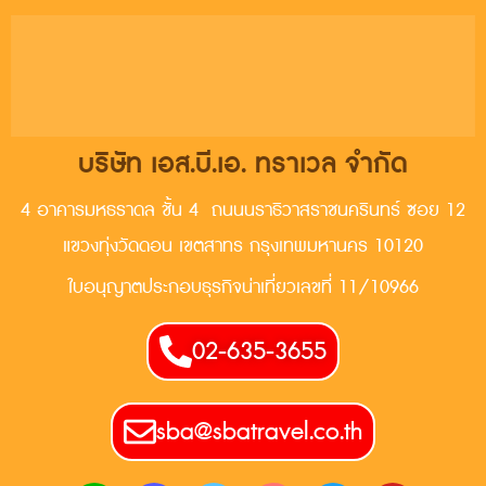
บริษัท เอส.บี.เอ. ทราเวล จำกัด
4 อาคารมหธราดล ชั้น 4 ถนนนราธิวาสราชนครินทร์ ซอย 12
แขวงทุ่งวัดดอน เขตสาทร กรุงเทพมหานคร 10120
ใบอนุญาตประกอบธุรกิจน่าเที่ยวเลขที่ 11/10966
02-635-3655
sba@sbatravel.co.th