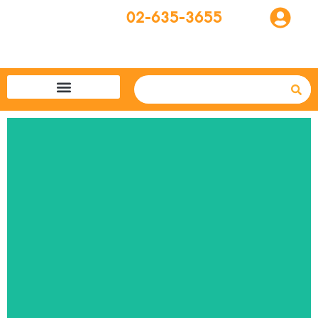
02-635-3655
โปรแกรมทัวร์
SBA easytogo
รถเช่าที่ญี่ปุ่น