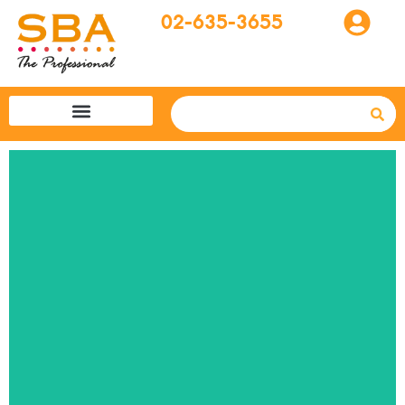
02-635-3655
โปรแกรมทัวร์
SBA easytogo
รถเช่าที่ญี่ปุ่น