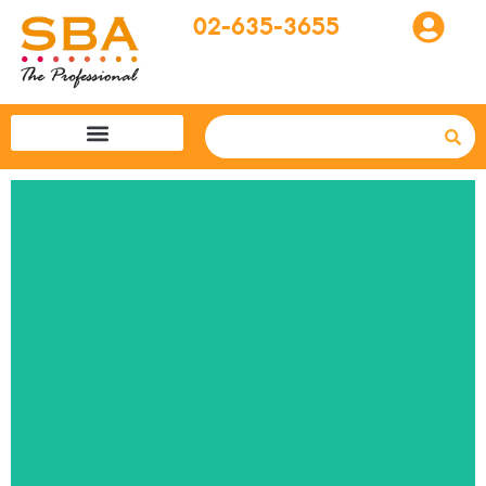
02-635-3655
โปรแกรมทัวร์
SBA easytogo
รถเช่าที่ญี่ปุ่น