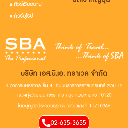
• ทัวร์เวียดนาม
• ทัวร์ยุโรป
บริษัท เอส.บี.เอ. ทราเวล จำกัด
4 อาคารมหธราดล ชั้น 4 ถนนนราธิวาสราชนครินทร์ ซอย 12
แขวงทุ่งวัดดอน เขตสาทร กรุงเทพมหานคร 10120
ใบอนุญาตประกอบธุรกิจน่าเที่ยวเลขที่ 11/10966
02-635-3655