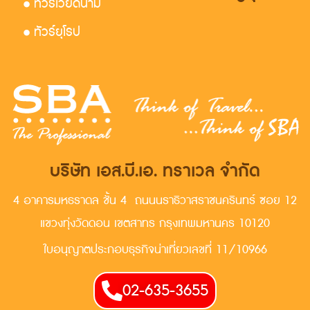
• ทัวร์เวียดนาม
• ทัวร์ยุโรป
บริษัท เอส.บี.เอ. ทราเวล จำกัด
4 อาคารมหธราดล ชั้น 4 ถนนนราธิวาสราชนครินทร์ ซอย 12
แขวงทุ่งวัดดอน เขตสาทร กรุงเทพมหานคร 10120
ใบอนุญาตประกอบธุรกิจน่าเที่ยวเลขที่ 11/10966
02-635-3655