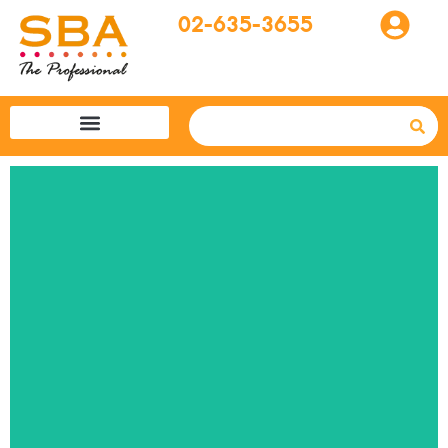
02-635-3655
โปรแกรมทัวร์
SBA easytogo
รถเช่าที่ญี่ปุ่น