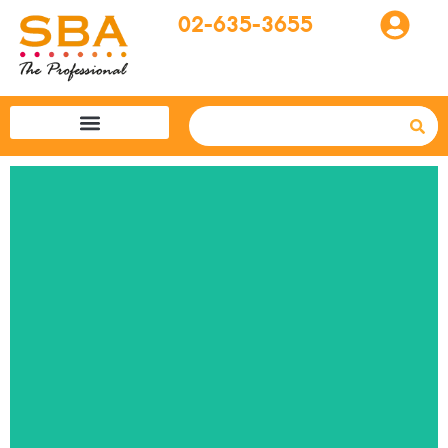
02-635-3655
โปรแกรมทัวร์
SBA easytogo
รถเช่าที่ญี่ปุ่น