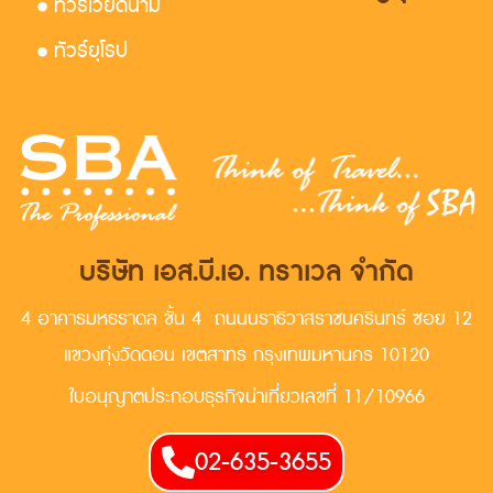
• ทัวร์เวียดนาม
• ทัวร์ยุโรป
บริษัท เอส.บี.เอ. ทราเวล จำกัด
4 อาคารมหธราดล ชั้น 4 ถนนนราธิวาสราชนครินทร์ ซอย 12
แขวงทุ่งวัดดอน เขตสาทร กรุงเทพมหานคร 10120
ใบอนุญาตประกอบธุรกิจน่าเที่ยวเลขที่ 11/10966
02-635-3655