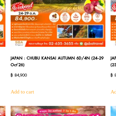
JAPAN : CHUBU KANSAI AUTUMN 6D/4N (24-29
JA
Oct’26)
(2
฿
84,900
฿
8
Add to cart
Ad