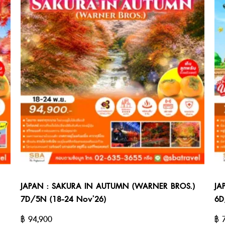
JAPAN : SAKURA IN AUTUMN (WARNER BROS.)
JA
7D/5N (18-24 Nov’26)
6D
฿
94,900
฿
7