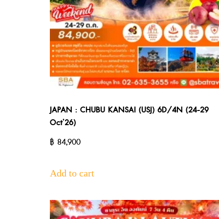
JAPAN : CHUBU KANSAI (USJ) 6D/4N (24-29
Oct’26)
฿
84,900
Add to cart