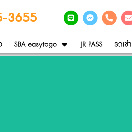
5-3655
ว
SBA easytogo
JR PASS
รถเช่าท