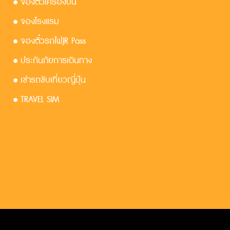
• จองตั๋วเครื่องบิน
• จองโรงแรม
• จองตั๋วรถไฟJR Pass
• ประกันภัยการเดินทาง
• เช่ารถขับเที่ยวญี่ปุ่น
• TRAVEL SIM