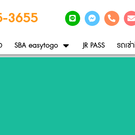
5-3655
ว
SBA easytogo
JR PASS
รถเช่าท