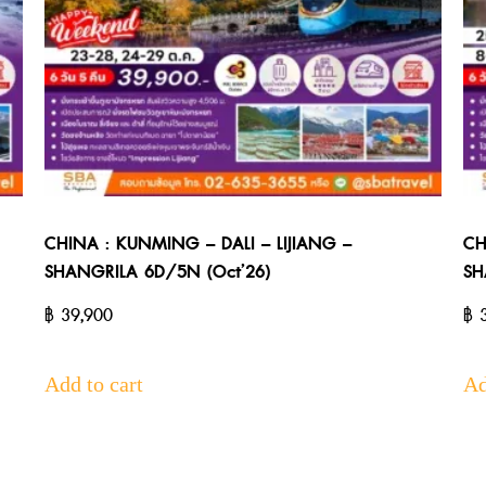
CHINA : KUNMING – DALI – LIJIANG –
CH
SHANGRILA 6D/5N (Oct’26)
SH
฿
39,900
฿
3
Add to cart
Ad