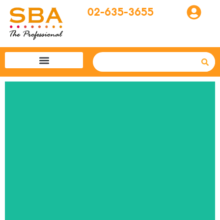
02-635-3655
โปรแกรมทัวร์
SBA easytogo
รถเช่าที่ญี่ปุ่น