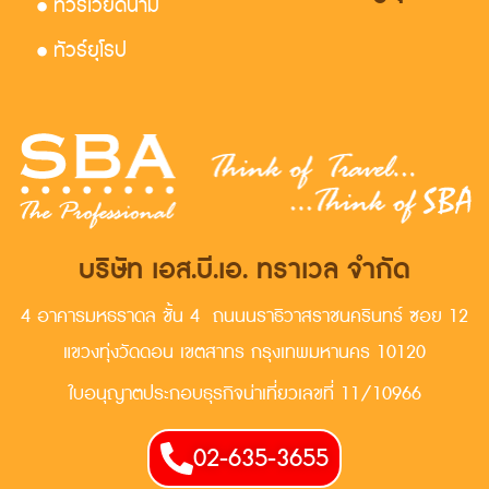
• ทัวร์เวียดนาม
• ทัวร์ยุโรป
บริษัท เอส.บี.เอ. ทราเวล จำกัด
4 อาคารมหธราดล ชั้น 4 ถนนนราธิวาสราชนครินทร์ ซอย 12
แขวงทุ่งวัดดอน เขตสาทร กรุงเทพมหานคร 10120
ใบอนุญาตประกอบธุรกิจน่าเที่ยวเลขที่ 11/10966
02-635-3655