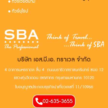
• ทัวร์เวียดนาม
• ทัวร์ยุโรป
บริษัท เอส.บี.เอ. ทราเวล จำกัด
4 อาคารมหธราดล ชั้น 4 ถนนนราธิวาสราชนครินทร์ ซอย 12
แขวงทุ่งวัดดอน เขตสาทร กรุงเทพมหานคร 10120
ใบอนุญาตประกอบธุรกิจน่าเที่ยวเลขที่ 11/10966
02-635-3655