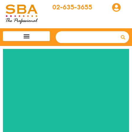
02-635-3655
โปรแกรมทัวร์
SBA easytogo
รถเช่าที่ญี่ปุ่น