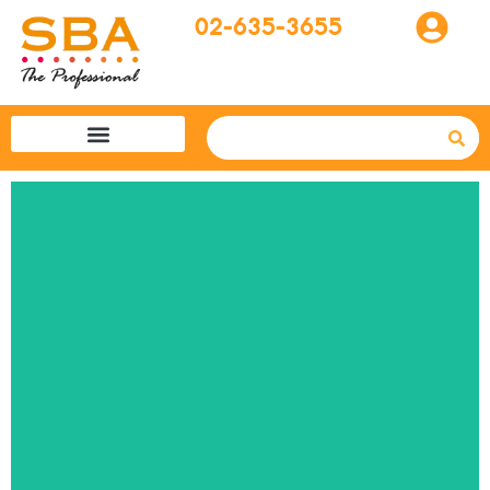
02-635-3655
โปรแกรมทัวร์
SBA easytogo
รถเช่าที่ญี่ปุ่น