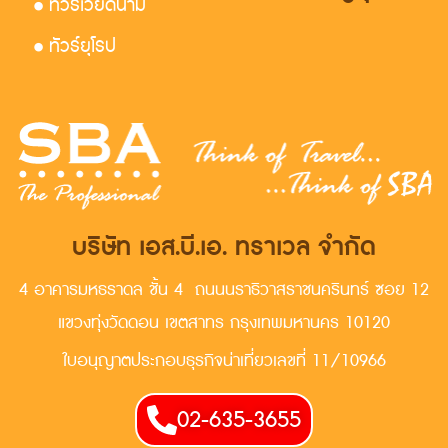
• ทัวร์เวียดนาม
• ทัวร์ยุโรป
บริษัท เอส.บี.เอ. ทราเวล จำกัด
4 อาคารมหธราดล ชั้น 4 ถนนนราธิวาสราชนครินทร์ ซอย 12
แขวงทุ่งวัดดอน เขตสาทร กรุงเทพมหานคร 10120
ใบอนุญาตประกอบธุรกิจน่าเที่ยวเลขที่ 11/10966
02-635-3655