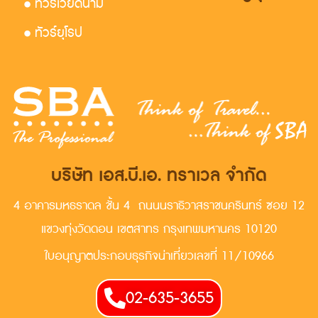
• ทัวร์เวียดนาม
• ทัวร์ยุโรป
บริษัท เอส.บี.เอ. ทราเวล จำกัด
4 อาคารมหธราดล ชั้น 4 ถนนนราธิวาสราชนครินทร์ ซอย 12
แขวงทุ่งวัดดอน เขตสาทร กรุงเทพมหานคร 10120
ใบอนุญาตประกอบธุรกิจน่าเที่ยวเลขที่ 11/10966
02-635-3655