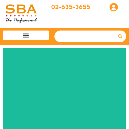
02-635-3655
โปรแกรมทัวร์
SBA easytogo
รถเช่าที่ญี่ปุ่น