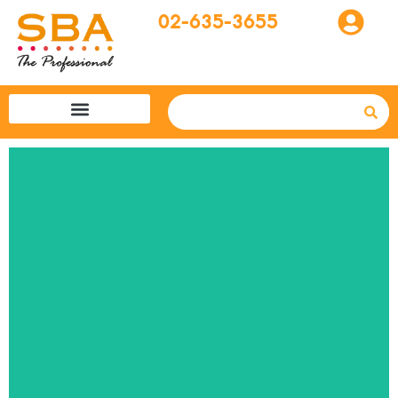
02-635-3655
โปรแกรมทัวร์
SBA easytogo
รถเช่าที่ญี่ปุ่น