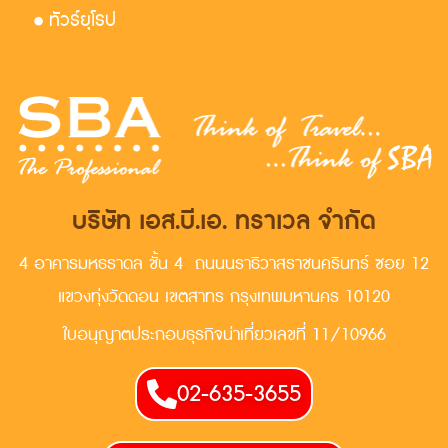
• ทัวร์ยุโรป
บริษัท เอส.บี.เอ. ทราเวล จำกัด
4 อาคารมหธราดล ชั้น 4 ถนนนราธิวาสราชนครินทร์ ซอย 12
แขวงทุ่งวัดดอน เขตสาทร กรุงเทพมหานคร 10120
ใบอนุญาตประกอบธุรกิจน่าเที่ยวเลขที่ 11/10966
02-635-3655