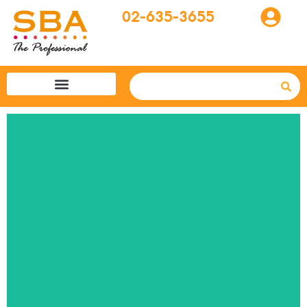
02-635-3655
โปรแกรมทัวร์
SBA easytogo
รถเช่าที่ญี่ปุ่น