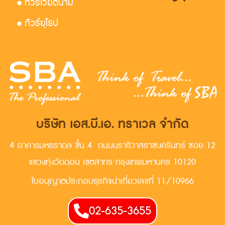
• ทัวร์เวียดนาม
• ทัวร์ยุโรป
บริษัท เอส.บี.เอ. ทราเวล จำกัด
4 อาคารมหธราดล ชั้น 4 ถนนนราธิวาสราชนครินทร์ ซอย 12
แขวงทุ่งวัดดอน เขตสาทร กรุงเทพมหานคร 10120
ใบอนุญาตประกอบธุรกิจน่าเที่ยวเลขที่ 11/10966
02-635-3655