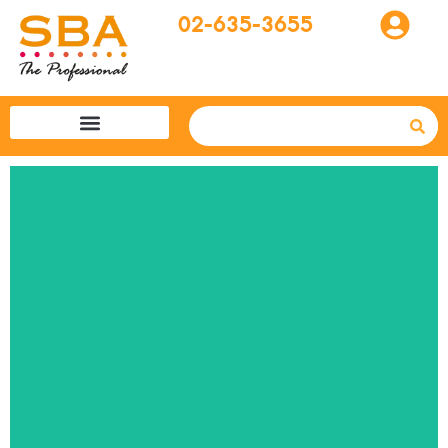
02-635-3655
โปรแกรมทัวร์
SBA easytogo
รถเช่าที่ญี่ปุ่น