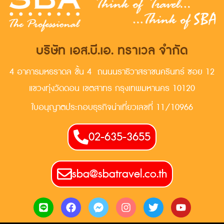
บริษัท เอส.บี.เอ. ทราเวล จำกัด
4 อาคารมหธราดล ชั้น 4 ถนนนราธิวาสราชนครินทร์ ซอย 12
แขวงทุ่งวัดดอน เขตสาทร กรุงเทพมหานคร 10120
ใบอนุญาตประกอบธุรกิจน่าเที่ยวเลขที่ 11/10966
02-635-3655
sba@sbatravel.co.th