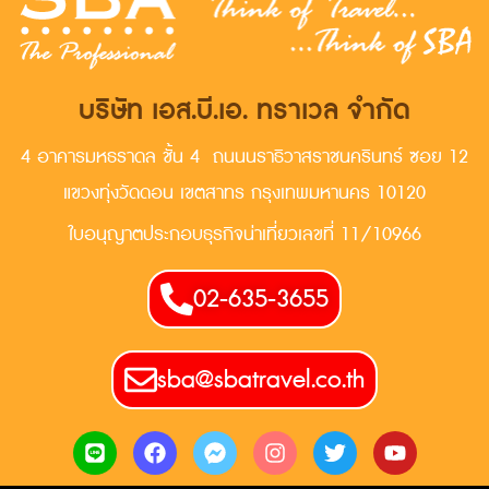
บริษัท เอส.บี.เอ. ทราเวล จำกัด
4 อาคารมหธราดล ชั้น 4 ถนนนราธิวาสราชนครินทร์ ซอย 12
แขวงทุ่งวัดดอน เขตสาทร กรุงเทพมหานคร 10120
ใบอนุญาตประกอบธุรกิจน่าเที่ยวเลขที่ 11/10966
02-635-3655
sba@sbatravel.co.th