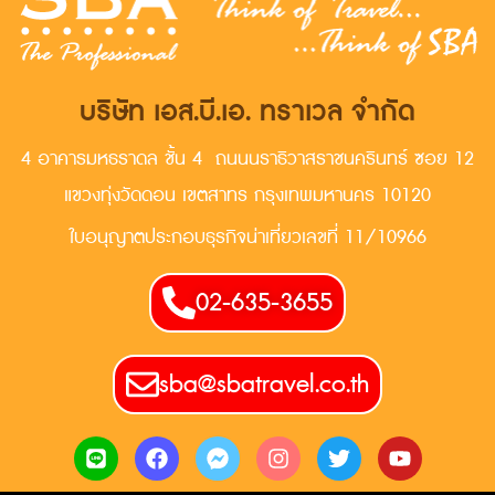
บริษัท เอส.บี.เอ. ทราเวล จำกัด
4 อาคารมหธราดล ชั้น 4 ถนนนราธิวาสราชนครินทร์ ซอย 12
แขวงทุ่งวัดดอน เขตสาทร กรุงเทพมหานคร 10120
ใบอนุญาตประกอบธุรกิจน่าเที่ยวเลขที่ 11/10966
02-635-3655
sba@sbatravel.co.th