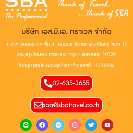
บริษัท เอส.บี.เอ. ทราเวล จำกัด
4 อาคารมหธราดล ชั้น 4 ถนนนราธิวาสราชนครินทร์ ซอย 12
แขวงทุ่งวัดดอน เขตสาทร กรุงเทพมหานคร 10120
ใบอนุญาตประกอบธุรกิจน่าเที่ยวเลขที่ 11/10966
02-635-3655
sba@sbatravel.co.th