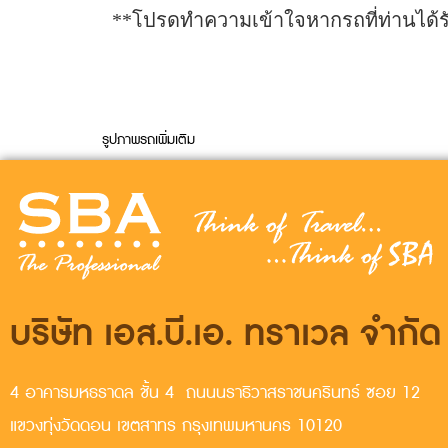
**โปรดทำความเข้าใจหากรถที่ท่านได้
รูปภาพรถเพิ่มเติม
บริษัท เอส.บี.เอ. ทราเวล จำกัด
4 อาคารมหธราดล ชั้น 4 ถนนนราธิวาสราชนครินทร์ ซอย 12
แขวงทุ่งวัดดอน เขตสาทร กรุงเทพมหานคร 10120