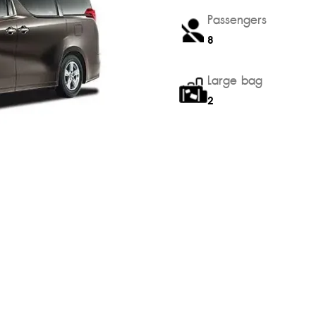
Passengers
8
Large bag
2