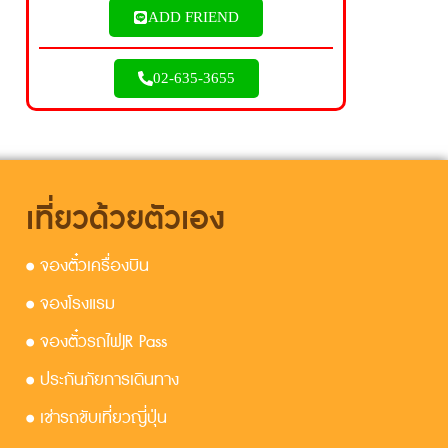
ADD FRIEND
02-635-3655
เที่ยวด้วยตัวเอง
• จองตั๋วเครื่องบิน
• จองโรงแรม
• จองตั๋วรถไฟJR Pass
• ประกันภัยการเดินทาง
• เช่ารถขับเที่ยวญี่ปุ่น