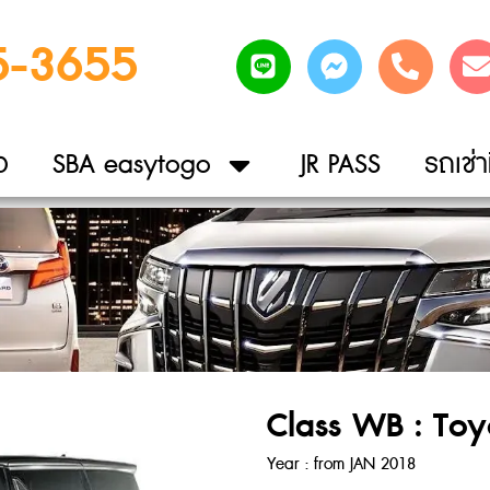
5-3655
ว
SBA easytogo
JR PASS
รถเช่าท
Class WB : Toy
BRID [WB]
Year : from JAN 2018