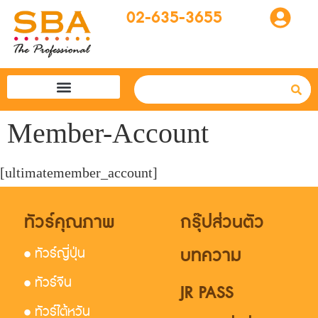
02-635-3655
โปรแกรมทัวร์
SBA easytogo
รถเช่าที่ญี่ปุ่น
Member-Account
[ultimatemember_account]
ทัวร์คุณภาพ
กรุ๊ปส่วนตัว
บทความ
• ทัวร์ญี่ปุ่น
• ทัวร์จีน
JR PASS
• ทัวร์ไต้หวัน