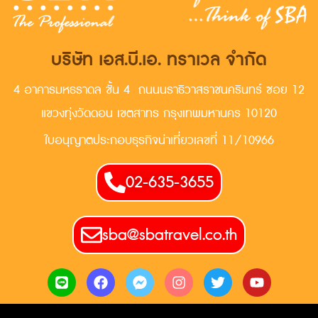
บริษัท เอส.บี.เอ. ทราเวล จำกัด
4 อาคารมหธราดล ชั้น 4 ถนนนราธิวาสราชนครินทร์ ซอย 12
แขวงทุ่งวัดดอน เขตสาทร กรุงเทพมหานคร 10120
ใบอนุญาตประกอบธุรกิจน่าเที่ยวเลขที่ 11/10966
02-635-3655
sba@sbatravel.co.th